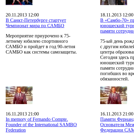
20.11.2013 12:00
18.11.2013 12:00
В Санкт-Петербурге стартует
В «Самбо-70» п
Чемпионат мира по САМБО
юношеский тур
памяти сотруд
Мероприятие приурочено к 75-
летнему юбилею спортивного
75-ый день рож
САМБО и пройдет в год 90-летия
с другим юбил
САМБО как системы самозащиты.
центра образова
Сегодня здесь п
юношеский тур
памяти сотрудн
погибших во вр
обязанностей.
16.11.2013 21:00
16.11.2013 21:00
In memory of Fernando Compte.
Памяти Фернанд
Founder of the International SAMBO
Основателя Ме
Federation
Федерации СА