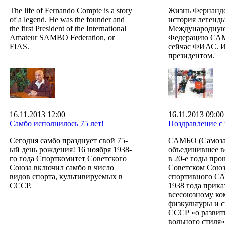
The life of Fernando Compte is a story
Жизнь Фернандо
of a legend. He was the founder and
история легенд
the first President of the International
Международную
Amateur SAMBO Federation, or
Федерацию СА
FIAS.
сейчас ФИАС. И
президентом.
16.11.2013 12:00
16.11.2013 09:00
Самбо исполнилось 75 лет!
Поздравление 
Сегодня самбо празднует свой 75-
САМБО (Самозащ
ый день рождения! 16 ноября 1938-
объединившее вс
го года Спорткомитет Советского
в 20-е годы про
Союза включил самбо в число
Советском Союз
видов спорта, культивируемых в
спортивного СА
СССР.
1938 года прик
всесоюзному ко
физкультуры и 
СССР «о развит
вольного стиля»