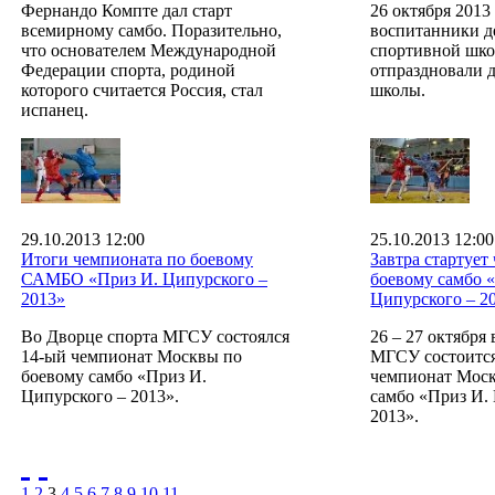
Фернандо Компте дал старт
26 октября 2013
всемирному самбо. Поразительно,
воспитанники д
что основателем Международной
спортивной шк
Федерации спорта, родиной
отпраздновали 
которого считается Россия, стал
школы.
испанец.
29.10.2013 12:00
25.10.2013 12:00
Итоги чемпионата по боевому
Завтра стартует
САМБО «Приз И. Ципурского –
боевому самбо 
2013»
Ципурского – 2
Во Дворце спорта МГСУ состоялся
26 – 27 октября
14-ый чемпионат Москвы по
МГСУ состоитс
боевому самбо «Приз И.
чемпионат Моск
Ципурского – 2013».
самбо «Приз И.
2013».
1
2
3
4
5
6
7
8
9
10
11