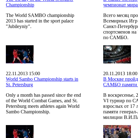
Championship
чемпионат мир
The World SAMBO championship
Всего месяц пр
2013 has started in the sport palace
Всемирных Игр 
"Jubileyniy".
Санкт-Петербург
спортсменов на
по САМБО.
22.11.2013 15:00
20.11.2013 18:00
World Sambo Championship starts in
В Москве пройд
St. Petersburg
САМБО памяти 
Only a month has passed since the end
В воскресенье, 
of the World Combat Games, and St.
VI турнир по 
Petersburg meets athletes again World
взрослых от 17 
Sambo Championship.
памяти генерал
милиции В.И.Па