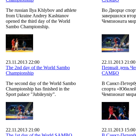
The russian Ilya Khlybov and athlete
Во Дворце спо
from Ukraine Andrey Kashtanov
завершился вто
opened the third day of the World
Чемпионата ми
Sambo Championship.
23.11.2013 22:00
22.11.2013 21:00
The 2nd day of the World Sambo
Первый день Че
Championship
САМБО
The second day of the World Sambo
В Санкт-Петерб
Championship has finished in the
спорта «Юбилей
Sport palace "Jubileyniy”.
Чемпионат мира
22.11.2013 21:00
22.11.2013 15:00
The 1st day of the World SAMBO
В Санкт-Петербу