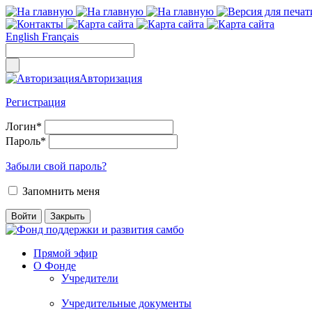
English
Français
Авторизация
Регистрация
Логин
*
Пароль
*
Забыли свой пароль?
Запомнить меня
Прямой эфир
О Фонде
Учредители
Учредительные документы