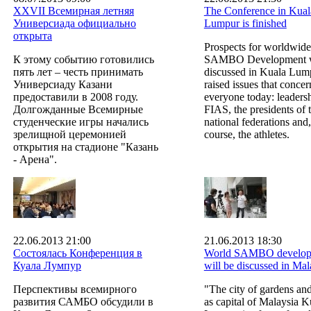
XXVII Всемирная летняя
The Conference in Kual
Универсиада официально
Lumpur is finished
открыта
Prospects for worldwide
К этому событию готовились
SAMBO Development 
пять лет – честь принимать
discussed in Kuala Lump
Универсиаду Казани
raised issues that concer
предоставили в 2008 году.
everyone today: leaders
Долгожданные Всемирные
FIAS, the presidents of 
студенческие игры начались
national federations and,
зрелищной церемонией
course, the athletes.
открытия на стадионе "Казань
- Арена".
22.06.2013 21:00
21.06.2013 18:30
Состоялась Конференция в
World SAMBO develop
Куала Лумпур
will be discussed in Mal
Перспективы всемирного
"The city of gardens and
развития САМБО обсудили в
as capital of Malaysia K