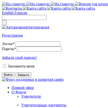
English
Français
Авторизация
Регистрация
Логин
*
Пароль
*
Забыли свой пароль?
Запомнить меня
Прямой эфир
О Фонде
Учредители
Учредительные документы