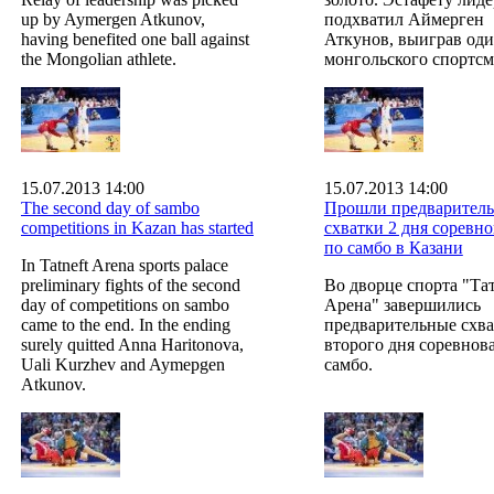
up by Aymergen Atkunov,
подхватил Аймерген
having benefited one ball against
Аткунов, выиграв оди
the Mongolian athlete.
монгольского спортсм
15.07.2013 14:00
15.07.2013 14:00
The second day of sambo
Прошли предварител
competitions in Kazan has started
схватки 2 дня соревн
по самбо в Казани
In Tatneft Arena sports palace
preliminary fights of the second
Во дворце спорта "Та
day of competitions on sambo
Арена" завершились
came to the end. In the ending
предварительные схв
surely quitted Anna Haritonova,
второго дня соревнов
Uali Kurzhev and Aymepgen
самбо.
Atkunov.