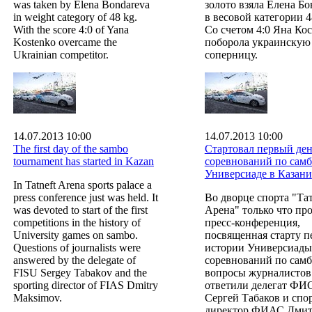
was taken by Elena Bondareva
золото взяла Елена Бо
in weight category of 48 kg.
в весовой категории 48
With the score 4:0 of Yana
Со счетом 4:0 Яна Ко
Kostenko overcame the
поборола украинскую
Ukrainian competitor.
соперницу.
14.07.2013 10:00
14.07.2013 10:00
The first day of the sambo
Стартовал первый де
tournament has started in Kazan
соревнований по самб
Универсиаде в Казани
In Tatneft Arena sports palace a
press conference just was held. It
Во дворце спорта "Та
was devoted to start of the first
Арена" только что пр
competitions in the history of
пресс-конференция,
University games on sambo.
посвященная старту п
Questions of journalists were
истории Универсиады
answered by the delegate of
соревнований по самб
FISU Sergey Tabakov and the
вопросы журналистов
sporting director of FIAS Dmitry
ответили делегат ФИ
Maksimov.
Сергей Табаков и сп
директор ФИАС Дми