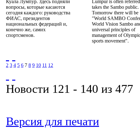
Куала Лумпур. Здесь подняли
Lumpur is often referred
вопросы, которые касаются
takes the Sambo public.
сегодня каждого: руководства
Tomorrow there will be 
ФИАС, президентов
"World SAMBO Confer
национальных федераций и,
World Vision Sambo and
конечно же, самих
universal principles of
спортсменов.
management of Olympic
sports movement".
2
3
4
5
6
7
8
9
10
11
12
Новости 121 - 140 из 477
Версия для печати