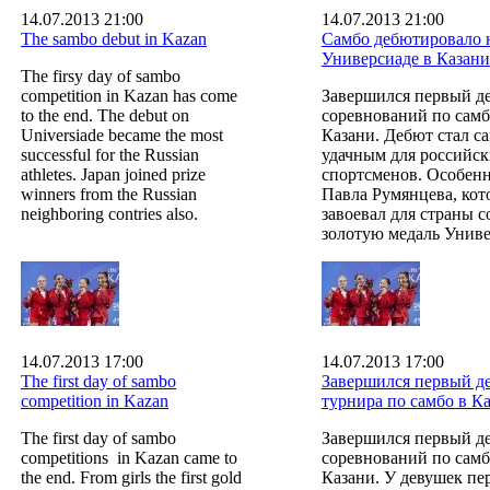
14.07.2013 21:00
14.07.2013 21:00
The sambo debut in Kazan
Самбо дебютировало 
Универсиаде в Казани
The firsy day of sambo
competition in Kazan has come
Завершился первый д
to the end. The debut on
соревнований по самб
Universiade became the most
Казани. Дебют стал с
successful for the Russian
удачным для российс
athletes. Japan joined prize
спортсменов. Особенн
winners from the Russian
Павла Румянцева, ко
neighboring contries also.
завоевал для страны 
золотую медаль Унив
14.07.2013 17:00
14.07.2013 17:00
The first day of sambo
Завершился первый д
competition in Kazan
турнира по самбо в К
The first day of sambo
Завершился первый д
competitions in Kazan came to
соревнований по самб
the end. From girls the first gold
Казани. У девушек пе