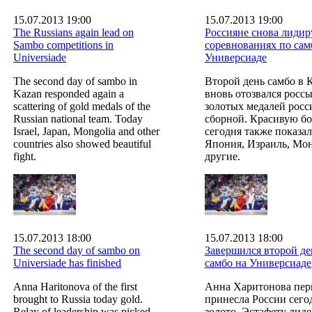
15.07.2013 19:00
15.07.2013 19:00
The Russians again lead on
Россияне снова лидир
Sambo competitions in
соревнованиях по сам
Universiade
Универсиаде
The second day of sambo in
Второй день самбо в 
Kazan responded again a
вновь отозвался росс
scattering of gold medals of the
золотых медалей росс
Russian national team. Today
сборной. Красивую бо
Israel, Japan, Mongolia and other
сегодня также показа
countries also showed beautiful
Япония, Израиль, Мо
fight.
другие.
15.07.2013 18:00
15.07.2013 18:00
The second day of sambo on
Завершился второй де
Universiade has finished
самбо на Универсиаде
Anna Haritonova of the first
Анна Харитонова пер
brought to Russia today gold.
принесла России сего
Relay of leadership was picked
золото. Эстафету лиде