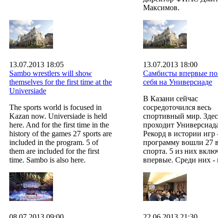
Максимов.
13.07.2013 18:05
13.07.2013 18:00
Sambo wrestlers will show
Самбисты впервые по
themselves for the first time at the
себя на Универсиаде
Universiade
В Казани сейчас
The sports world is focused in
сосредоточился весь
Kazan now. Universiade is held
спортивный мир. Здес
here. And for the first time in the
проходит Универсиада
history of the games 27 sports are
Рекорд в истории игр 
included in the program. 5 of
программу вошли 27 
them are included for the first
спорта. 5 из них вкл
time. Sambo is also here.
впервые. Среди них - 
08.07.2013 09:00
22.06.2013 21:30