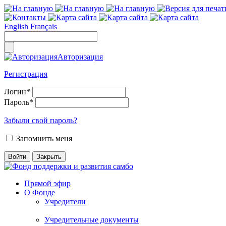
English
Français
Авторизация
Регистрация
Логин
*
Пароль
*
Забыли свой пароль?
Запомнить меня
Прямой эфир
О Фонде
Учредители
Учредительные документы