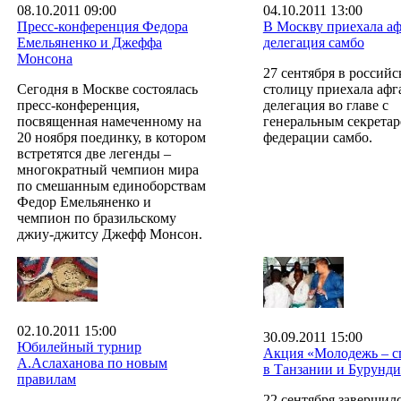
08.10.2011 09:00
04.10.2011 13:00
Пресс-конференция Федора
В Москву приехала аф
Емельяненко и Джеффа
делегация самбо
Монсона
27 сентября в россий
Сегодня в Москве состоялась
столицу приехала афг
пресс-конференция,
делегация во главе с
посвященная намеченному на
генеральным секрета
20 ноября поединку, в котором
федерации самбо.
встретятся две легенды –
многократный чемпион мира
по смешанным единоборствам
Федор Емельяненко и
чемпион по бразильскому
джиу-джитсу Джефф Монсон.
02.10.2011 15:00
30.09.2011 15:00
Юбилейный турнир
Акция «Молодежь – с
А.Аслаханова по новым
в Танзании и Бурунди
правилам
22 сентября завершил