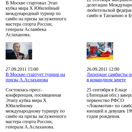
В Москве стартовал Этап
делегации Междунар
кубка мира Х Юбилейный
любительской федера
международный турнир по
самбо в Танзанию и Б
самбо на призы заслуженного
мастера спорта России,
генерала Асламбека
Аслаханова.
27.09.2011 15:00
26.09.2011 12:00
В Москве стартует турнир на
Липецкие самбисты п
призы А.Аслаханова
в командном зачете
Состоялась пресс-
25 сентября в Ельце
конференция, посвященная
(Липецкая обл.) заве
Этапу кубка мира X
первенство РФСО
Юбилейному
«Локомотив» по самбо
международному турниру по
юношей и девушек 19
самбо на призы заслуженного
годов рождения.
мастера спорта России,
генерала А.Аслаханова.