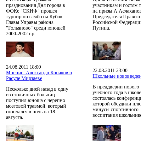
празднования Дня города в
участникам и гостям 
ФОКе "СКИФ" прошел
на призы А.Аслахано
турнир по самбо на Кубок
Председателя Правите
Главы Управы района
Российской Федерации
"Гольяново" среди юношей
Путина.
2000-2002 г.р.
24.08.2011 18:00
22.08.2011 23:00
Мнение. Александр Конаков о
Школьные нововведе
Расуле Мирзаеве
В преддверии нового
Несколько дней назад в одну
учебного года в школ
из столичных больниц
состоялась конференц
поступил юноша с черепно-
которой обсудили пл
мозговой травмой, который
минусы спортивного
скончался в ночь на 18
воспитания школьник
августа.