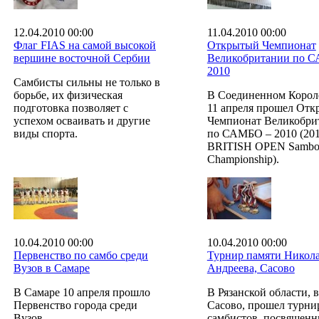
12.04.2010 00:00
11.04.2010 00:00
Флаг FIAS на самой высокой
Открытый Чемпионат
вершине восточной Сербии
Великобритании по 
2010
Самбисты сильны не только в
борьбе, их физическая
В Соединенном Корол
подготовка позволяет с
11 апреля прошел От
успехом осваивать и другие
Чемпионат Великобри
виды спорта.
по САМБО – 2010 (20
BRITISH OPEN Samb
Championship).
10.04.2010 00:00
10.04.2010 00:00
Первенство по самбо среди
Турнир памяти Никол
Вузов в Самаре
Андреева, Сасово
В Самаре 10 апреля прошло
В Рязанской области, в
Первенство города среди
Сасово, прошел турни
Вузов.
самбистов, посвящен