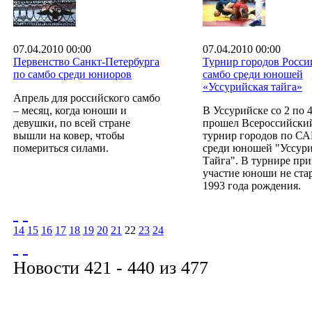
07.04.2010 00:00
07.04.2010 00:00
Первенство Санкт-Петербурга
Турнир городов Росси
по самбо среди юниоров
самбо среди юношей
«Уссурийская тайга»
Апрель для российского самбо
– месяц, когда юноши и
В Уссурийске со 2 по 
девушки, по всей стране
прошел Всероссийски
вышли на ковер, чтобы
турнир городов по С
помериться силами.
среди юношей "Уссур
Тайга". В турнире пр
участие юноши не ста
1993 года рождения.
14
15
16
17
18
19
20
21
22
23
24
Новости 421 - 440 из 477