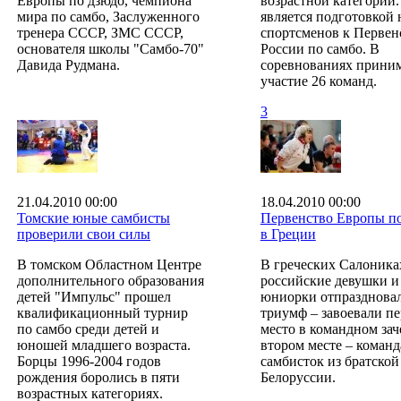
Европы по дзюдо, чемпиона
возрастной категории
мира по самбо, Заслуженного
является подготовкой
тренера СССР, ЗМС СССР,
спортсменов к Первен
основателя школы "Самбо-70"
России по самбо. В
Давида Рудмана.
соревнованиях прини
участие 26 команд.
3
21.04.2010 00:00
18.04.2010 00:00
Томские юные самбисты
Первенство Европы по
проверили свои силы
в Греции
В томском Областном Центре
В греческих Салоника
дополнительного образования
российские девушки и
детей "Импульс" прошел
юниорки отпразднова
квалификационный турнир
триумф – завоевали пе
по самбо среди детей и
место в командном заче
юношей младшего возраста.
втором месте – команд
Борцы 1996-2004 годов
самбисток из братской
рождения боролись в пяти
Белоруссии.
возрастных категориях.