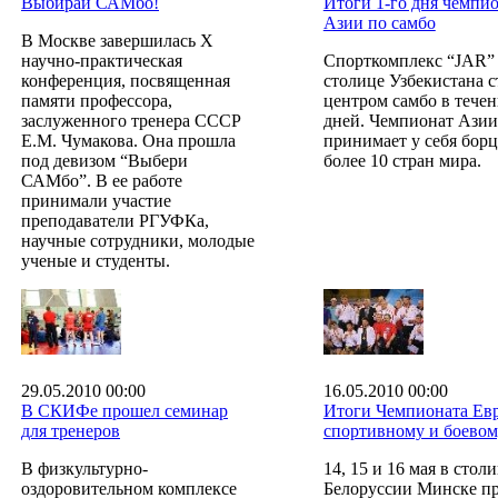
Выбирай САМбо!
Итоги 1-го дня чемпи
Азии по самбо
В Москве завершилась X
научно-практическая
Спорткомплекс “JAR”
конференция, посвященная
столице Узбекистана с
памяти профессора,
центром самбо в течен
заслуженного тренера СССР
дней. Чемпионат Азии
Е.М. Чумакова. Она прошла
принимает у себя борц
под девизом “Выбери
более 10 стран мира.
САМбо”. В ее работе
принимали участие
преподаватели РГУФКа,
научные сотрудники, молодые
ученые и студенты.
29.05.2010 00:00
16.05.2010 00:00
В СКИФе прошел семинар
Итоги Чемпионата Ев
для тренеров
спортивному и боевом
В физкультурно-
14, 15 и 16 мая в стол
оздоровительном комплексе
Белоруссии Минске п