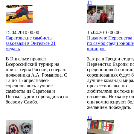
14
15.04.2010 00:00
15.04.2010 00:00
Саратовские самбисты
Накануне Первенства
завоевали в Энгельсе 21
по самбо среди юноше
медаль
юниоров
В Энгельсе прошел
Завтра в Греции старт
Всероссийский турнир на
Первенство Европы по
призы героя России, генерал-
среди юношей и юнио
полковника А.А. Романова. С
соревнованиях будут б
13 по 15 апреля здесь
лучшие команды мира.
соревновались лучшие
профессионалы, но
самбисты из Саратова и
любителями их тоже н
Пензы. Турнир проводился по
назовешь. Нехватку о
боевому Самбо.
они компенсируют бо
желанием побеждать.
14