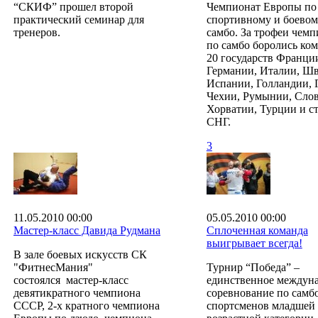
“СКИФ” прошел второй
Чемпионат Европы по
практический семинар для
спортивному и боевом
тренеров.
самбо. За трофеи чемп
по самбо боролись ко
20 государств Франци
Германии, Италии, Ш
Испании, Голландии, 
Чехии, Румынии, Сло
Хорватии, Турции и с
СНГ.
3
11.05.2010 00:00
05.05.2010 00:00
Мастер-класс Давида Рудмана
Сплоченная команда
выигрывает всегда!
В зале боевых искусств СК
"ФитнесМания"
Турнир “Победа” –
состоялся мастер-класс
единственное междун
девятикратного чемпиона
соревнование по самбо
СССР, 2-х кратного чемпиона
спортсменов младшей