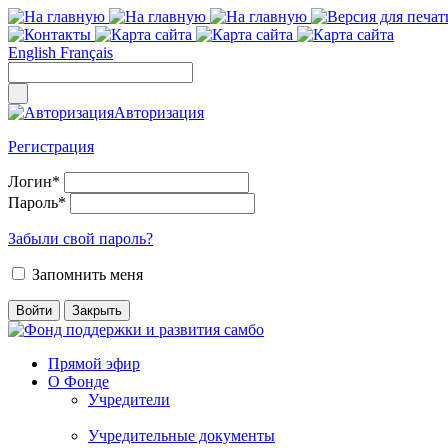
English
Français
Авторизация
Регистрация
Логин
*
Пароль
*
Забыли свой пароль?
Запомнить меня
Прямой эфир
О Фонде
Учредители
Учредительные документы