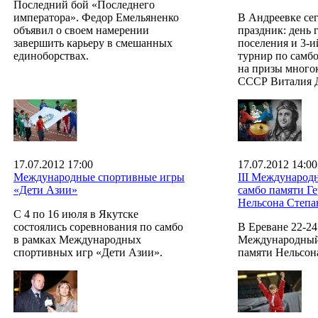
Последний бой «Последнего
императора». Федор Емельяненко
В Андреевке се
объявил о своем намерении
праздник: день 
завершить карьеру в смешанных
поселения и 3-
единоборствах.
турнир по самбо
на призы много
СССР Виталия 
17.07.2012 17:00
17.07.2012 14:00
Международные спортивные игры
III Международ
«Дети Азии»
самбо памяти Г
Нельсона Степа
С 4 по 16 июля в Якутске
состоялись соревнования по самбо
В Ереване 22-24
в рамках Международных
Международный
спортивных игр «Дети Азии».
памяти Нельсон