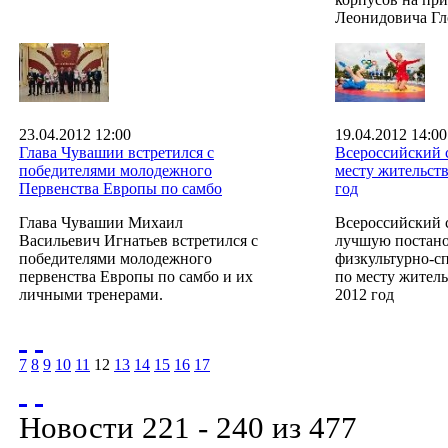
Леонидовича Гл
23.04.2012 12:00
19.04.2012 14:00
Глава Чувашии встретился с
Всероссийский 
победителями молодежного
месту жительств
Первенства Европы по самбо
год
Глава Чувашии Михаил
Всероссийский 
Васильевич Игнатьев встретился с
лучшую постано
победителями молодежного
физкультурно-с
первенства Европы по самбо и их
по месту житель
личными тренерами.
2012 год
7
8
9
10
11
12
13
14
15
16
17
Новости 221 - 240 из 477