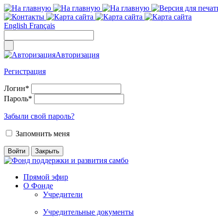
English
Français
Авторизация
Регистрация
Логин
*
Пароль
*
Забыли свой пароль?
Запомнить меня
Прямой эфир
О Фонде
Учредители
Учредительные документы