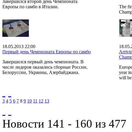
Завершился второй день Чемпионата
Европы по самбо в Италии.
The fi
Champio
18.05.2013 22:00
18.05.
Первый день Чемпионата Европы по самбо
Arrivi
Champ
Завершился первый день чемпионата. В
числе лидеров оказались сборные России,
Europe
Белоруссии, Украины, Азербайджана.
year in
will b
3
4
5
6
7
8
9
10
11
12
13
Новости 141 - 160 из 477