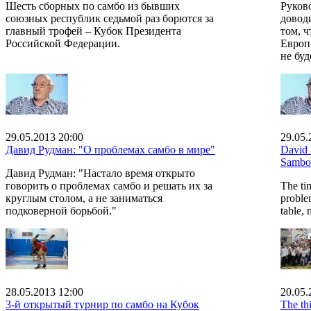
Шесть сборных по самбо из бывших
Руков
союзных республик седьмой раз борются за
довод
главный трофей – Кубок Президента
том, 
Российской Федерации.
Европ
не буд
29.05.2013 20:00
29.05.
Давид Рудман: "О проблемах самбо в мире"
David 
Sambo
Давид Рудман: "Настало время открыто
говорить о проблемах самбо и решать их за
The ti
круглым столом, а не заниматься
proble
подковерной борьбой."
table, 
28.05.2013 12:00
20.05.
3-й открытый турнир по самбо на Кубок
The th