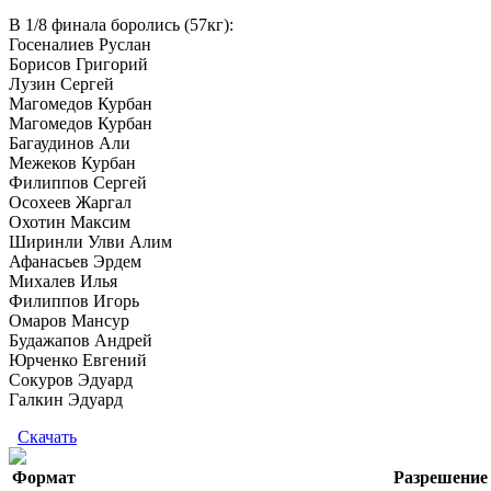
В 1/8 финала боролись (57кг):
Госеналиев Руслан
Борисов Григорий
Лузин Сергей
Магомедов Курбан
Магомедов Курбан
Багаудинов Али
Межеков Курбан
Филиппов Сергей
Осохеев Жаргал
Охотин Максим
Ширинли Улви Алим
Афанасьев Эрдем
Михалев Илья
Филиппов Игорь
Омаров Мансур
Будажапов Андрей
Юрченко Евгений
Сокуров Эдуард
Галкин Эдуард
Скачать
Формат
Разрешение