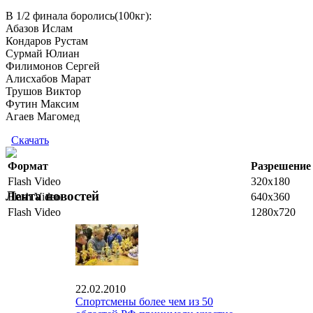
В 1/2 финала боролись(100кг):
Абазов Ислам
Кондаров Рустам
Сурмай Юлиан
Филимонов Сергей
Алисхабов Марат
Трушов Виктор
Футин Максим
Агаев Магомед
Скачать
Формат
Разрешение
Flash Video
320x180
Лента новостей
Flash Video
640x360
Flash Video
1280x720
22.02.2010
Спортсмены более чем из 50