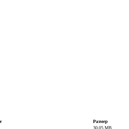
е
Размер
30.05 MB