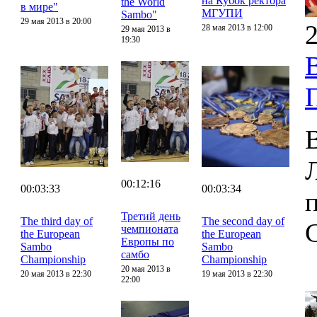
на Кубок ректора
the World
в мире"
МГУПИ
Sambo"
29 мая 2013 в 20:00
2
28 мая 2013 в 12:00
29 мая 2013 в
19:30
00:12:16
00:03:33
00:03:34
Третий день
The third day of
The second day of
чемпионата
the European
the European
Европы по
Sambo
Sambo
самбо
Championship
Championship
20 мая 2013 в
20 мая 2013 в 22:30
19 мая 2013 в 22:30
22:00