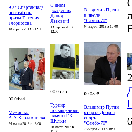
С днём
9-ая Спартакиада
Владимир Путин
рождения,
по самбо на
в школе
Давид
призы Евгения
"Самбо-70"
Львович!
Глориозова
04 апреля 2013 в 15:00
13 апреля 2013 в
18 апреля 2013 в 12:00
12:00
2
00:05:25
00:08:39
00:04:44
Турнир,
Владимир Путин
посвященный
Мемориал
открыл Дворец
памяти Г.К.
А.А.Харлампиева
спорта
Шульца
"Самбо-70"
26 марта 2013 в 13:00
26 марта 2013 в
23 марта 2013 в 18:00
11:00