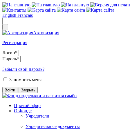
English
Français
Авторизация
Регистрация
Логин
*
Пароль
*
Забыли свой пароль?
Запомнить меня
Прямой эфир
О Фонде
Учредители
Учредительные документы