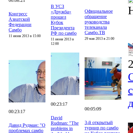
00:08:21
В УСЗ
Официальное
«Дружба»
Конгресс
обращение
прошел
Азиатской
руководства
Кубок
Федерации
телеканала
Президента
Самбо
Самбо.ТВ
РФ по самбо
11 июня 2013 в 15:00
29 мая 2013 в 21:00
11 июня 2013 в
12:00
2
00:23:17
00:05:09
00:23:17
David
3-й открытый
Rudman: "The
Давид Рудман: "О
турнир по самбо
problems in
проблемах самбо