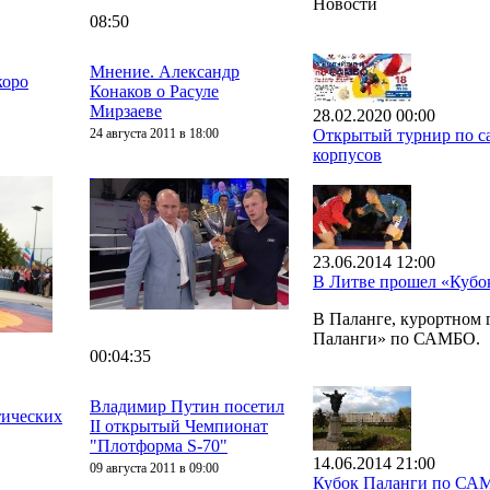
Новости
08:50
Мнение. Александр
коро
Конаков о Расуле
Мирзаеве
28.02.2020 00:00
24 августа 2011 в 18:00
Открытый турнир по са
корпусов
23.06.2014 12:00
В Литве прошел «Куб
В Паланге, курортном
Паланги» по САМБО.
00:04:35
Владимир Путин посетил
тических
II открытый Чемпионат
"Плотформа S-70"
14.06.2014 21:00
09 августа 2011 в 09:00
Кубок Паланги по СА