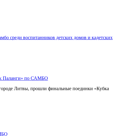
мбо среди воспитанников детских домов и кадетских
ок Паланги» по САМБО
 городе Литвы, прошли финальные поединки «Кубка
МБО