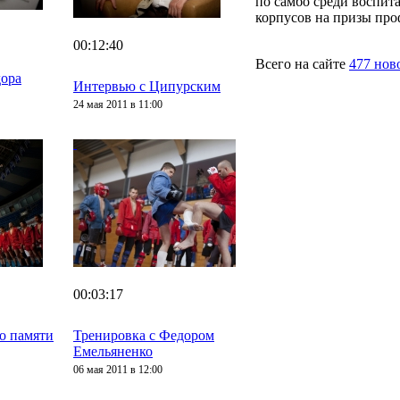
по самбо среди воспит
корпусов на призы про
00:12:40
Всего на сайте
477 нов
дора
Интервью с Ципурским
24 мая 2011 в 11:00
00:03:17
о памяти
Тренировка с Федором
Емельяненко
06 мая 2011 в 12:00