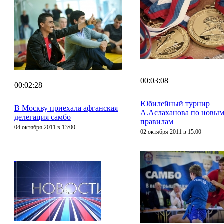
00:03:08
00:02:28
Юбилейный турнир
В Москву приехала афганская
А.Аслаханова по новы
делегация самбо
правилам
04 октября 2011 в 13:00
02 октября 2011 в 15:00