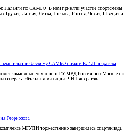
бок Паланги по САМБО. В нем приняли участие спортсмены
рых Грузия, Латвия, Литва, Польша, Россия, Чехия, Швеция и
 чемпионат по боевому САМБО памяти В.И.Панкратова
ршился командный чемпионат ГУ МВД России по г.Москве по
и генерал-лейтенанта милиции В.И.Панкратова.
ия Глориозова
м комплексе МГУПИ торжественно завершилась спартакиада