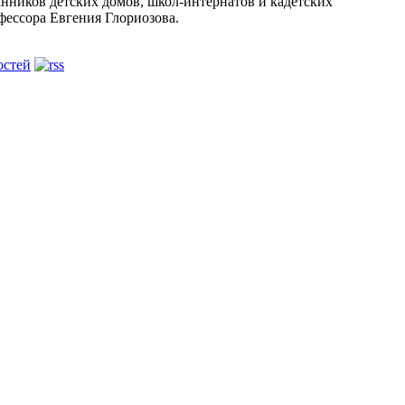
анников детских домов, школ-интернатов и кадетских
фессора Евгения Глориозова.
остей