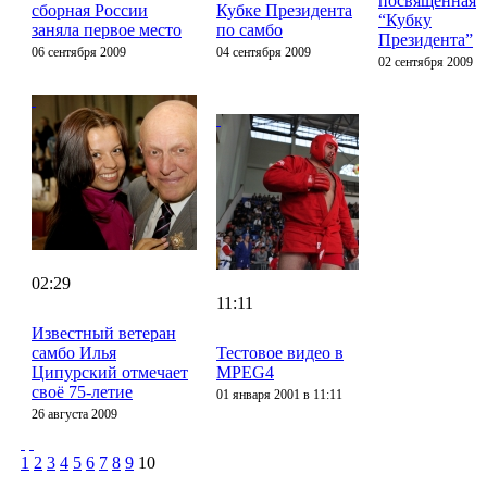
посвященная
сборная России
Кубке Президента
“Кубку
заняла первое место
по самбо
Президента”
06 сентября 2009
04 сентября 2009
02 сентября 2009
02:29
11:11
Известный ветеран
самбо Илья
Тестовое видео в
Ципурский отмечает
MPEG4
своё 75-летие
01 января 2001 в 11:11
26 августа 2009
1
2
3
4
5
6
7
8
9
10