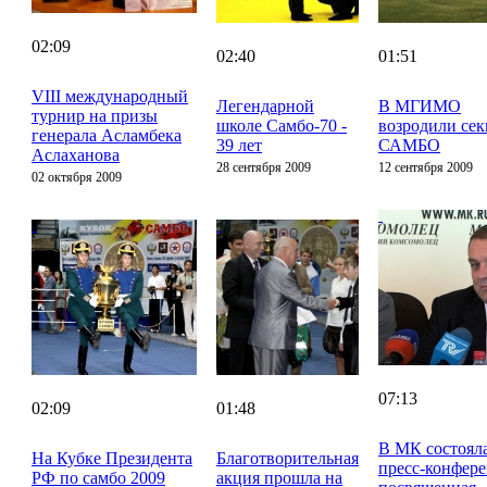
02:09
02:40
01:51
VIII международный
Легендарной
В МГИМО
турнир на призы
школе Самбо-70 -
возродили се
генерала Асламбека
39 лет
САМБО
Аслаханова
28 сентября 2009
12 сентября 2009
02 октября 2009
07:13
02:09
01:48
В МК состоял
На Кубке Президента
Благотворительная
пресс-конфер
РФ по самбо 2009
акция прошла на