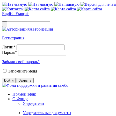
English
Français
Авторизация
Регистрация
Логин
*
Пароль
*
Забыли свой пароль?
Запомнить меня
Прямой эфир
О Фонде
Учредители
Учредительные документы