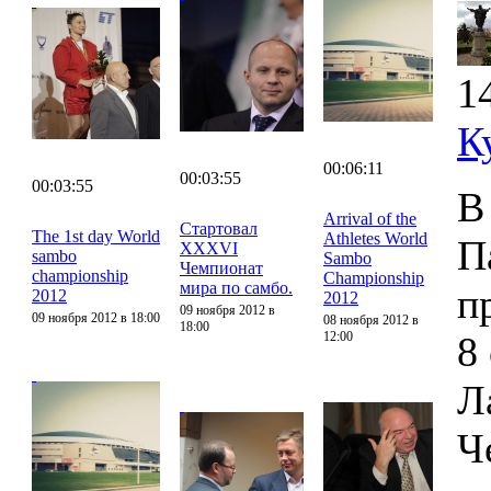
1
К
00:06:11
00:03:55
00:03:55
В
Arrival of the
Стартовал
The 1st day World
Athletes World
П
XXXVI
sambo
Sambo
Чемпионат
championship
Championship
мира по самбо.
п
2012
2012
09 ноября 2012 в
09 ноября 2012 в 18:00
08 ноября 2012 в
18:00
12:00
8
Л
Ч