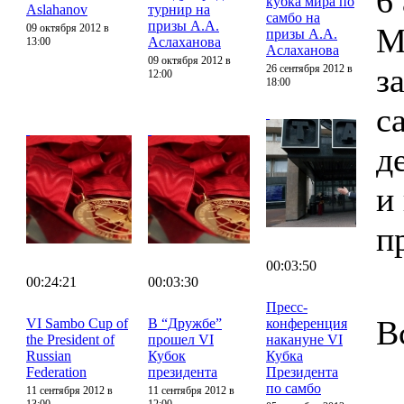
6
кубка мира по
Aslahanov
турнир на
самбо на
призы А.А.
09 октября 2012 в
М
призы А.А.
Аслаханова
13:00
Аслаханова
09 октября 2012 в
з
26 сентября 2012 в
12:00
18:00
с
д
и
п
00:03:50
00:24:21
00:03:30
Пресс-
В
VI Sambo Cup of
В “Дружбе”
конференция
the President of
прошел VI
накануне VI
Russian
Кубок
Кубка
Federation
президента
Президента
по самбо
11 сентября 2012 в
11 сентября 2012 в
13:00
12:00