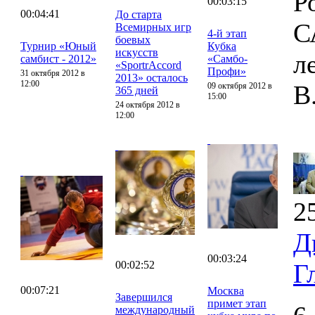
Р
00:03:15
00:04:41
До старта
С
Всемирных игр
4-й этап
боевых
Турнир «Юный
Кубка
искусств
л
самбист - 2012»
«Самбо-
«SportrAccord
Профи»
31 октября 2012 в
2013» осталось
12:00
В
09 октября 2012 в
365 дней
15:00
24 октября 2012 в
12:00
2
Д
00:03:24
00:02:52
Г
00:07:21
Москва
Завершился
примет этап
международный