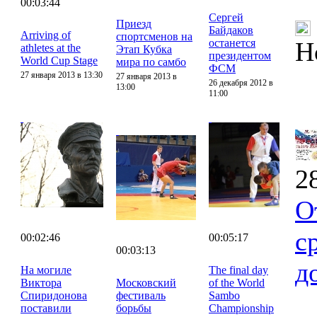
00:03:44
Сергей
Приезд
Байдаков
Arriving of
спортсменов на
останется
Н
athletes at the
Этап Кубка
президентом
World Cup Stage
мира по самбо
ФСМ
27 января 2013 в 13:30
27 января 2013 в
26 декабря 2012 в
13:00
11:00
2
О
с
00:02:46
00:05:17
00:03:13
д
На могиле
The final day
Виктора
Московский
of the World
Спиридонова
фестиваль
Sambo
поставили
борьбы
Championship