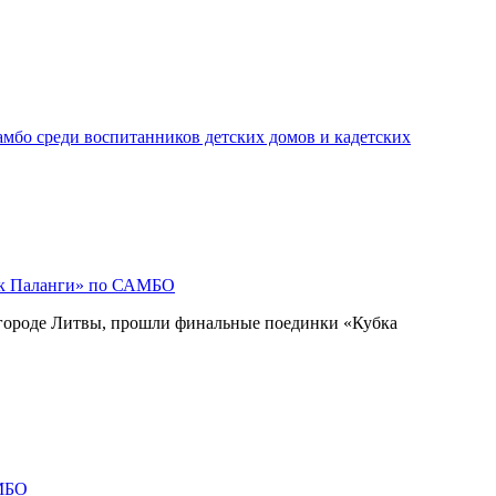
мбо среди воспитанников детских домов и кадетских
ок Паланги» по САМБО
 городе Литвы, прошли финальные поединки «Кубка
МБО