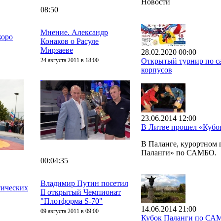
Новости
08:50
Мнение. Александр
коро
Конаков о Расуле
Мирзаеве
28.02.2020 00:00
24 августа 2011 в 18:00
Открытый турнир по са
корпусов
23.06.2014 12:00
В Литве прошел «Куб
В Паланге, курортном
Паланги» по САМБО.
00:04:35
Владимир Путин посетил
тических
II открытый Чемпионат
"Плотформа S-70"
14.06.2014 21:00
09 августа 2011 в 09:00
Кубок Паланги по СА