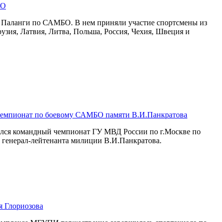
БО
к Паланги по САМБО. В нем приняли участие спортсмены из
рузия, Латвия, Литва, Польша, Россия, Чехия, Швеция и
чемпионат по боевому САМБО памяти В.И.Панкратова
шился командный чемпионат ГУ МВД России по г.Москве по
генерал-лейтенанта милиции В.И.Панкратова.
 Глориозова