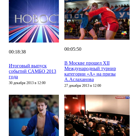
00:05:50
00:18:38
В Москве прошел XII
Итоговый выпуск
Международный турнир
событий САМБО 2013
категории «А» на призы
года
А.Аслаханова
30 декабря 2013 в 12:00
27 декабря 2013 в 12:00