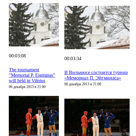
00:03:08
00:03:34
The tournament
В Вильнюсе состоится турнир
"Memorial P. Eigminas"
«Мемориал П. Эйгминаса»
will held in Vilnius
06 декабря 2013 в 21:00
06 декабря 2013 в 21:00