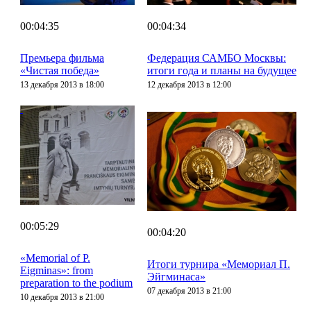
00:04:35
00:04:34
Премьера фильма
Федерация САМБО Москвы:
«Чистая победа»
итоги года и планы на будущее
13 декабря 2013 в 18:00
12 декабря 2013 в 12:00
00:05:29
00:04:20
«Memorial of P.
Итоги турнира «Мемориал П.
Eigminas»: from
Эйгминаса»
preparation to the podium
07 декабря 2013 в 21:00
10 декабря 2013 в 21:00