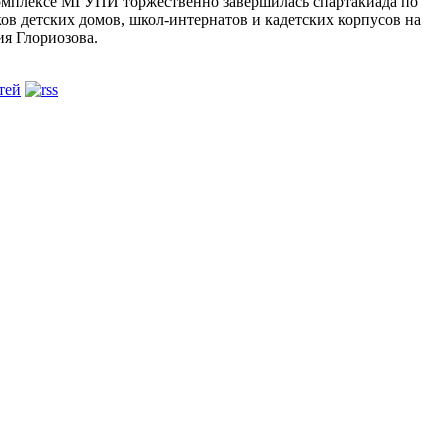
комплексе МГУПИ торжественно завершилась спартакиада по
ов детских домов, школ-интернатов и кадетских корпусов на
я Глориозова.
тей