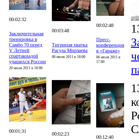
00:02:32
1
00:02:48
00:03:48
Заключительная
З
тренировка в
Пресс-
Самбо 70 перед
Тигриная хватка
конференция
V Летней
Расула Мирзаева
в «Гараже»
ч
спартакиадой
08 июля 2011 в 18:00
06 июля 2011 в
учащихся России
17:00
п
20 июля 2011 в 18:00
1
к
Р
С
00:01:31
00:02:23
00:12:40