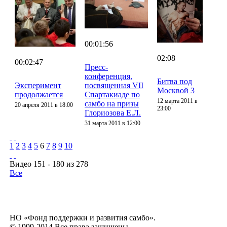
00:01:56
02:08
00:02:47
Пресс-
конференция,
Битва под
Эксперимент
посвященная VII
Москвой 3
продолжается
Спартакиаде по
12 марта 2011 в
самбо на призы
20 апреля 2011 в 18:00
23:00
Глориозова Е.Л.
31 марта 2011 в 12:00
1
2
3
4
5
6
7
8
9
10
Видео 151 - 180 из 278
Все
НО «Фонд поддержки и развития самбо».
© 1999-2014 Все права защищены.