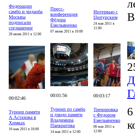
л
Федерации
Пресс-
самбо и чидаоба
Интервью с
В
конференция
Москвы
Ципурским
Фёдора
подписали
24 мая 2011 в
Емельяненко
соглашение
11:00
07 июня 2011 в 10:00
28 июня 2011 в 12:00
2
Д
Г
00:01:56
00:03:17
00:02:46
6
Турнир по самбо
Тренировка
Турнир памяти
и дзюдо памяти
с Федором
А.Астахова в
Владимира
Емельяненко
к
Химках
Панкратова
06 мая 2011 в
16 мая 2011 в 18:00
12:00
14 мая 2011 в 12:00