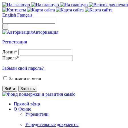
English
Français
Авторизация
Регистрация
Логин
*
Пароль
*
Забыли свой пароль?
Запомнить меня
Прямой эфир
О Фонде
Учредители
Учредительные документы