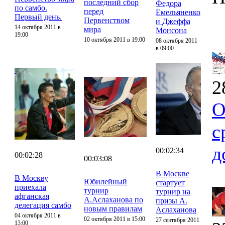
последний сбор
Федора
по самбо.
перед
Емельяненко
Первый день.
Первенством
и Джеффа
14 октября 2011 в
мира
Монсона
19:00
10 октября 2011 в 19:00
08 октября 2011
в 09:00
2
О
с
д
00:02:34
00:02:28
00:03:08
В Москве
В Москву
Юбилейный
стартует
приехала
турнир
турнир на
афганская
А.Аслаханова по
призы А.
делегация самбо
новым правилам
Аслаханова
04 октября 2011 в
02 октября 2011 в 15:00
27 сентября 2011
13:00