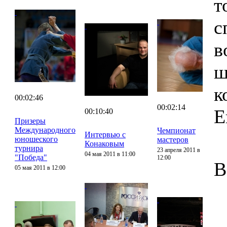
т
с
в
ш
к
00:02:46
00:02:14
Е
00:10:40
Призеры
Международного
Чемпионат
Интервью с
юношеского
мастеров
Конаковым
турнира
23 апреля 2011 в
04 мая 2011 в 11:00
"Победа"
12:00
В
05 мая 2011 в 12:00