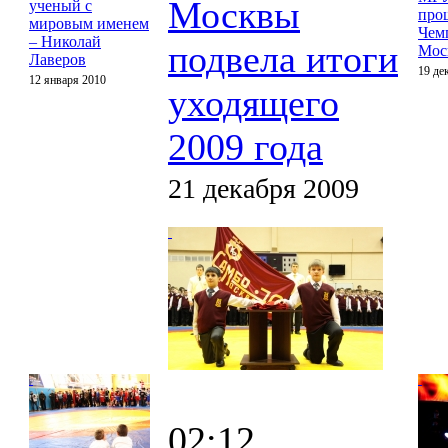
Москвы
ученый с
про
мировым именем
Чем
– Николай
подвела итоги
Мос
Лаверов
19 де
12 января 2010
уходящего
2009 года
21 декабря 2009
02:12