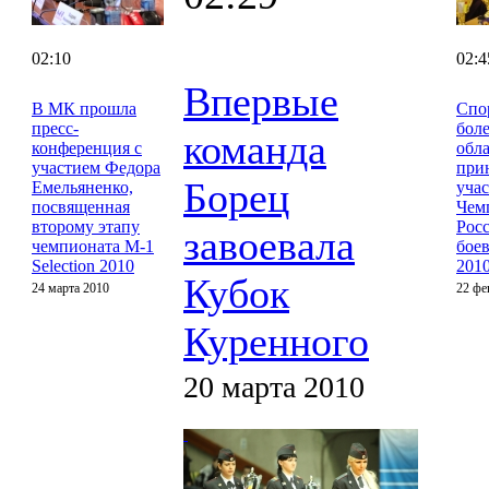
02:10
02:4
Впервые
В МК прошла
Спо
пресс-
боле
команда
конференция с
обл
участием Федора
при
Борец
Емельяненко,
учас
посвященная
Чем
второму этапу
Рос
завоевала
чемпионата M-1
бое
Selection 2010
201
Кубок
24 марта 2010
22 фе
Куренного
20 марта 2010