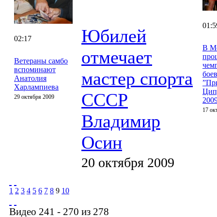
01:5
Юбилей
02:17
В М
отмечает
про
Ветераны самбо
чем
вспоминают
мастер спорта
бое
Анатолия
”Пр
Харлампиева
Цип
СССР
29 октября 2009
200
17 ок
Владимир
Осин
20 октября 2009
1
2
3
4
5
6
7
8
9
10
Видео 241 - 270 из 278