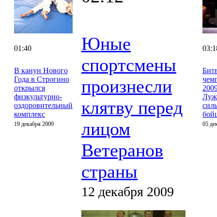
Юные
01:40
03:1
спортсмены
В канун Нового
Бит
Года в Строгино
чем
произнесли
открылся
2009
физкультурно-
Луж
клятву перед
оздоровительный
сил
комплекс
бой
лицом
19 декабря 2009
05 де
Ветеранов
страны
12 декабря 2009