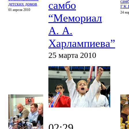
сам
самбо
детских домов
Г.К
01 апреля 2010
24 ма
“Мемориал
А. А.
Харлампиева”
25 марта 2010
02:29