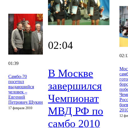
02:04
02:1
01:39
Мос
В Москве
сам
Cамбо-70
гот
посетил
завершился
боро
выдающийся
поб
человек –
Чем
Чемпионат
Евгений
Рос
Петрович Щукин
бое
МВД РФ по
17 февраля 2010
201
12 фе
самбо 2010