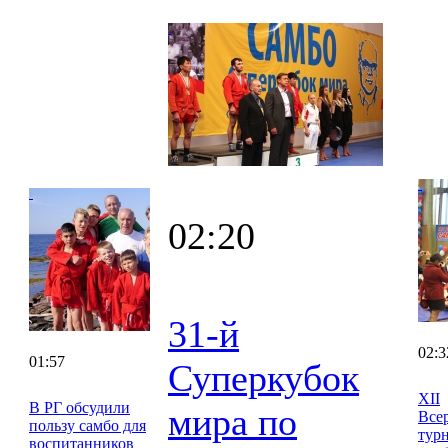
02:20
31-й
02:3
01:57
Суперкубок
XII
В РГ обсудили
мира по
Все
пользу самбо для
тур
воспитанников