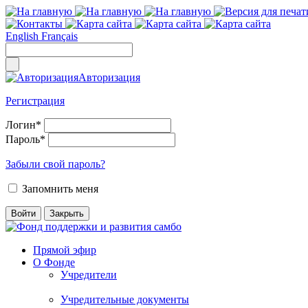
English
Français
Авторизация
Регистрация
Логин
*
Пароль
*
Забыли свой пароль?
Запомнить меня
Прямой эфир
О Фонде
Учредители
Учредительные документы