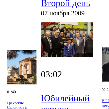
Второй день
07 ноября 2009
03:02
02:2
01:40
Юбилейный
В Р
Греческие
прес
турнир
Салоники в