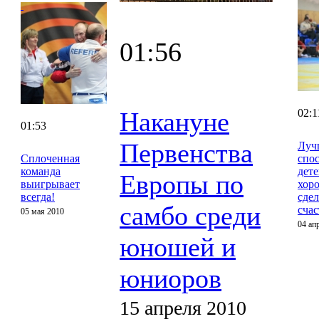
01:56
Накануне
02:1
01:53
Первенства
Луч
Сплоченная
спос
команда
дет
Европы по
выигрывает
хор
всегда!
сдел
самбо среди
сча
05 мая 2010
04 ап
юношей и
юниоров
15 апреля 2010