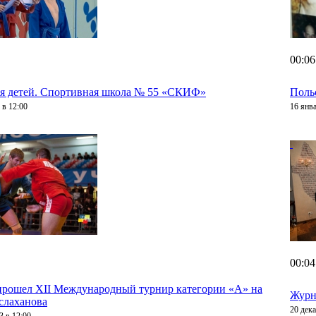
00:06
 детей. Спортивная школа № 55 «СКИФ»
Поль
 в 12:00
16 янва
00:04
прошел XII Международный турнир категории «А» на
Журн
слаханова
20 дека