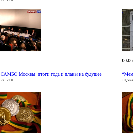
3 в 12:00
00:06
 САМБО Москвы: итоги года и планы на будущее
“Мем
3 в 12:00
10 дека