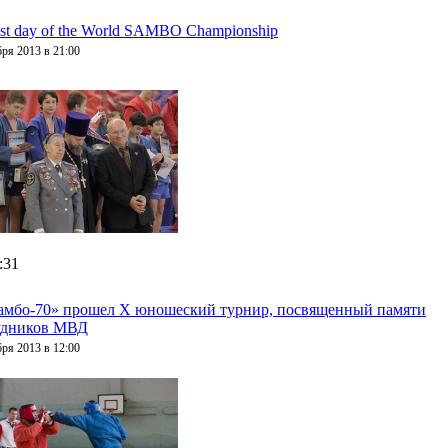
st day of the World SAMBO Championship
бря 2013 в 21:00
:31
амбо-70» прошел X юношеский турнир, посвященный памяти
удников МВД
бря 2013 в 12:00