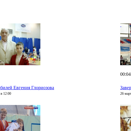
00:04
билей Евгения Глориозова
Заве
 в 12:00
26 март