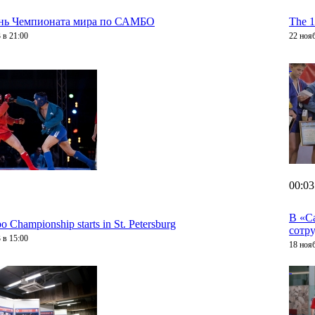
нь Чемпионата мира по САМБО
The 1
 в 21:00
22 ноя
00:03
В «С
 Championship starts in St. Petersburg
сотр
 в 15:00
18 ноя