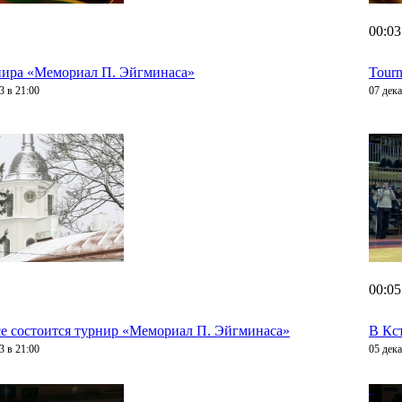
00:03
нира «Мемориал П. Эйгминаса»
Tourn
3 в 21:00
07 дека
00:05
е состоится турнир «Мемориал П. Эйгминаса»
В Кс
3 в 21:00
05 дека