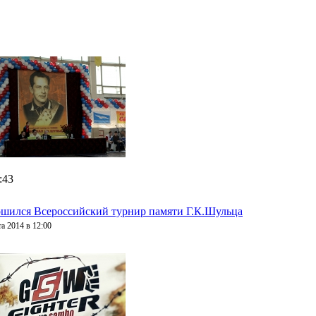
:43
ршился Всероссийский турнир памяти Г.К.Шульца
а 2014 в 12:00