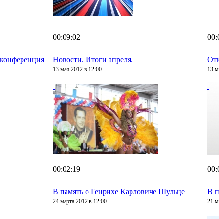
00:09:02
00:
-конференция
Новости. Итоги апреля.
Отк
13 мая 2012 в 12:00
13 м
00:02:19
00:
В память о Генрихе Карловиче Шульце
В п
24 марта 2012 в 12:00
21 м