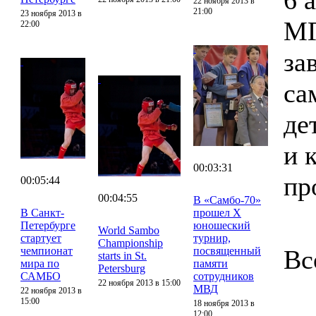
6 
22 ноября 2013 в
21:00
23 ноября 2013 в
МГ
22:00
за
са
де
и 
00:03:31
пр
00:05:44
00:04:55
В «Самбо-70»
В Санкт-
прошел X
Петербурге
юношеский
World Sambo
стартует
турнир,
Championship
чемпионат
посвященный
Вс
starts in St.
мира по
памяти
Petersburg
САМБО
сотрудников
22 ноября 2013 в 15:00
МВД
22 ноября 2013 в
15:00
18 ноября 2013 в
12:00