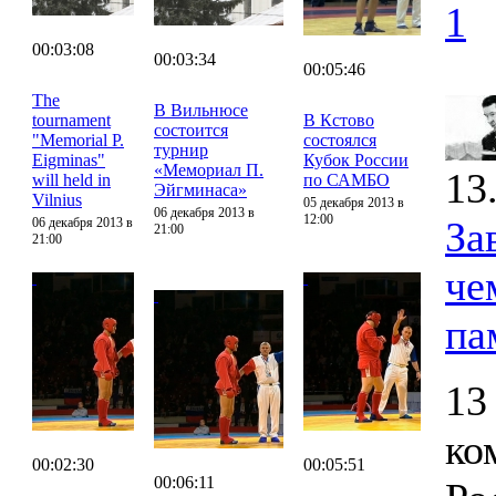
1
00:03:08
00:03:34
00:05:46
The
В Вильнюсе
tournament
В Кстово
состоится
"Memorial P.
состоялся
турнир
Eigminas"
Кубок России
«Мемориал П.
13
will held in
по САМБО
Эйгминаса»
Vilnius
05 декабря 2013 в
06 декабря 2013 в
12:00
За
06 декабря 2013 в
21:00
21:00
че
па
13
ко
00:02:30
00:05:51
00:06:11