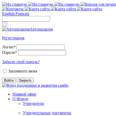
English
Français
Авторизация
Регистрация
Логин
*
Пароль
*
Забыли свой пароль?
Запомнить меня
Прямой эфир
О Фонде
Учредители
Учредительные документы