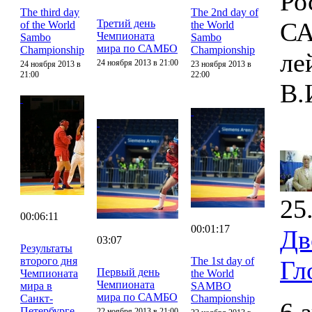
Ро
The third day
The 2nd day of
Третий день
СА
of the World
the World
Чемпионата
Sambo
Sambo
мира по САМБО
Championship
Championship
ле
24 ноября 2013 в 21:00
24 ноября 2013 в
23 ноября 2013 в
21:00
22:00
В.
25
00:06:11
00:01:17
Дв
03:07
Результаты
второго дня
The 1st day of
Гл
Первый день
Чемпионата
the World
Чемпионата
мира в
SAMBO
мира по САМБО
Санкт-
Championship
Петербурге
22 ноября 2013 в 21:00