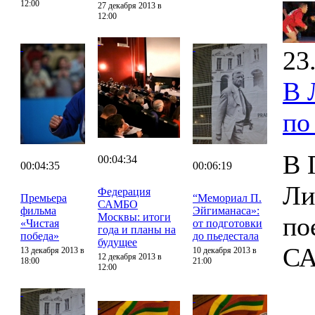
12:00
27 декабря 2013 в
12:00
23
В 
по
В 
00:04:34
00:04:35
00:06:19
Ли
Федерация
Премьера
“Мемориал П.
САМБО
фильма
Эйгиманаса»:
Москвы: итоги
по
«Чистая
от подготовки
года и планы на
победа»
до пьедестала
будущее
С
13 декабря 2013 в
10 декабря 2013 в
12 декабря 2013 в
18:00
21:00
12:00