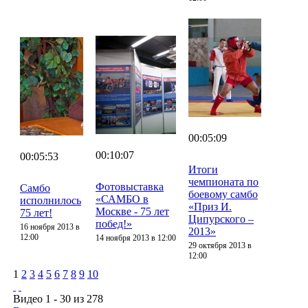
00:05:09
00:10:07
00:05:53
Итоги
чемпионата по
Фотовыставка
Самбо
боевому самбо
«САМБО в
исполнилось
«Приз И.
Москве - 75 лет
75 лет!
Ципурского –
побед!»
16 ноября 2013 в
2013»
12:00
14 ноября 2013 в 12:00
29 октября 2013 в
12:00
1
2
3
4
5
6
7
8
9
10
Видео 1 - 30 из 278