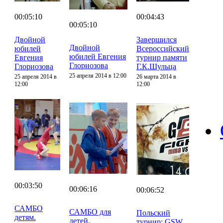
00:05:10
00:04:43
00:05:10
Двойной
Завершился
Двойной
юбилей
Всероссийский
юбилей Евгения
Евгения
турнир памяти
Глориозова
Глориозова
Г.К.Шульца
25 апреля 2014 в 12:00
25 апреля 2014 в
26 марта 2014 в
12:00
12:00
00:03:50
00:06:16
00:06:52
САМБО
САМБО для
Польский
детям.
детей.
турнир: GSW