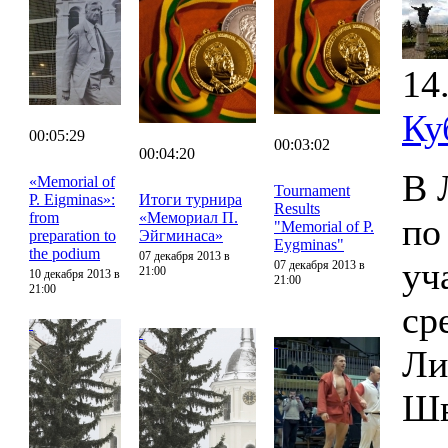
14
Ку
00:05:29
00:03:02
00:04:20
В 
«Memorial of
Tournament
P. Eigminas»:
Итоги турнира
Results
from
«Мемориал П.
по
"Memorial of P.
preparation to
Эйгминаса»
Eygminas"
the podium
07 декабря 2013 в
уч
07 декабря 2013 в
21:00
10 декабря 2013 в
21:00
21:00
ср
Ли
Шв