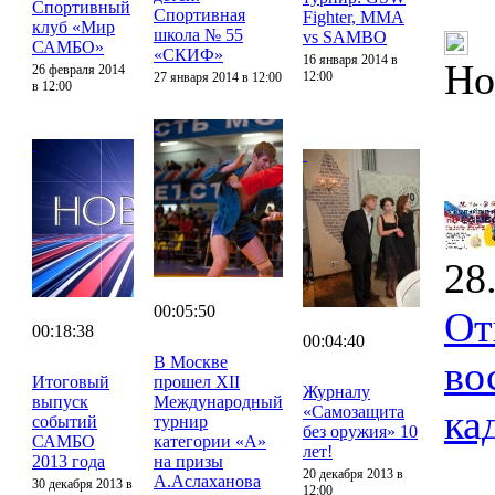
Спортивный
Спортивная
Fighter, MMA
клуб «Мир
школа № 55
vs SAMBO
САМБО»
«СКИФ»
16 января 2014 в
Но
26 февраля 2014
12:00
27 января 2014 в 12:00
в 12:00
28
00:05:50
От
00:18:38
00:04:40
В Москве
во
Итоговый
прошел XII
Журналу
выпуск
Международный
ка
«Самозащита
событий
турнир
без оружия» 10
САМБО
категории «А»
лет!
2013 года
на призы
20 декабря 2013 в
А.Аслаханова
30 декабря 2013 в
12:00