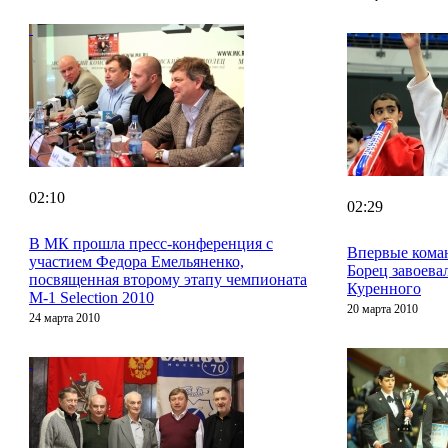
02:10
02:29
В МК прошла пресс-конференция с
Впервые кома
участием Федора Емельяненко,
Борец завоева
посвященная второму этапу чемпионата
Куренного
M-1 Selection 2010
20 марта 2010
24 марта 2010