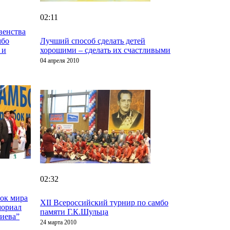
02:11
венства
мбо
Лучший способ сделать детей
 и
хорошими – сделать их счастливыми
04 апреля 2010
02:32
ок мира
XII Всероссийский турнир по самбо
мориал
памяти Г.К.Шульца
иева”
24 марта 2010