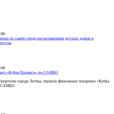
:00
нир по самбо среди воспитанников детских домов и
рпусов
:00
шел «Кубок Паланги» по САМБО
курортном городе Литвы, прошли финальные поединки «Кубка
о САМБО.