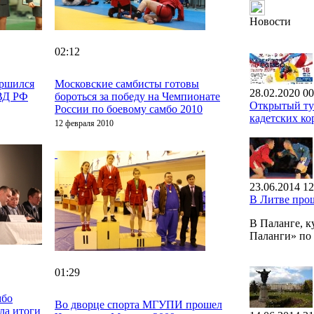
Новости
02:12
ершился
Московские самбисты готовы
28.02.2020 00
ВД РФ
бороться за победу на Чемпионате
Открытый тур
России по боевому самбо 2010
кадетских ко
12 февраля 2010
23.06.2014 12
В Литве про
В Паланге, 
Паланги» п
01:29
мбо
Во дворце спорта МГУПИ прошел
ла итоги