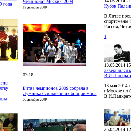
14.06.2014 21
Чемпионат Москвы 2009
9 года
Кубок Пала
19 декабря 2009
В Литве про
спортсмены и
Россия, Чехи
1
13.05.2014 15
Завершился 
03:18
В.И.Панкрат
мены
13 мая 2014
ятву
Битва чемпионов 2009 собрала в
г.Москве по
Лужниках сильнейших бойцов мира
В.И.Панкрат
раны
05 декабря 2009
25.04.2014 12