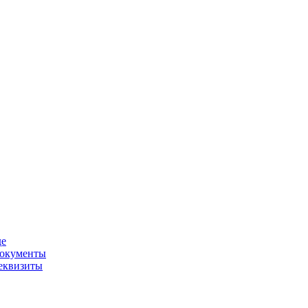
де
окументы
еквизиты