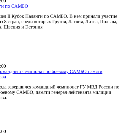
:00
нги по САМБО
шел II Кубок Паланги по САМБО. В нем приняли участие
з 8 стран, среди которых Грузия, Латвия, Литва, Польша,
я, Швеция и Эстония.
:00
командный чемпионат по боевому САМБО памяти
ова
 года завершился командный чемпионат ГУ МВД России по
 боевому САМБО, памяти генерал-лейтенанта милиции
ова.
:00