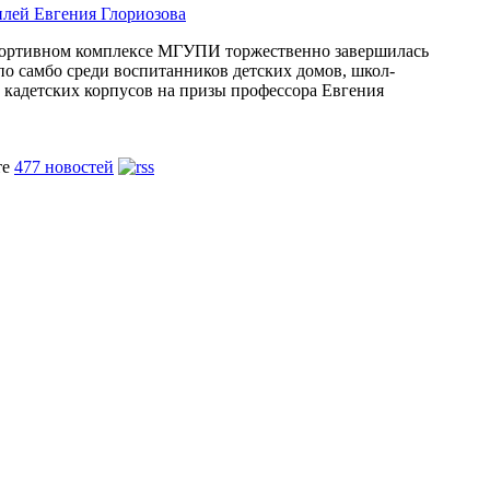
лей Евгения Глориозова
спортивном комплексе МГУПИ торжественно завершилась
по самбо среди воспитанников детских домов, школ-
 кадетских корпусов на призы профессора Евгения
те
477 новостей