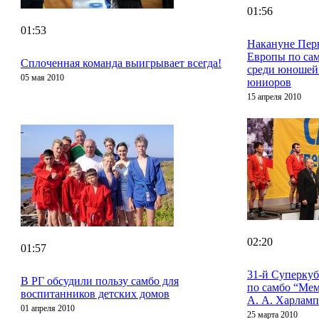
01:56
01:53
Накануне Пер
Европы по са
Сплоченная команда выигрывает всегда!
среди юношей
05 мая 2010
юниоров
15 апреля 2010
02:20
01:57
31-й Суперкуб
В РГ обсудили пользу самбо для
по самбо “Ме
воспитанников детских домов
А. А. Харламп
01 апреля 2010
25 марта 2010