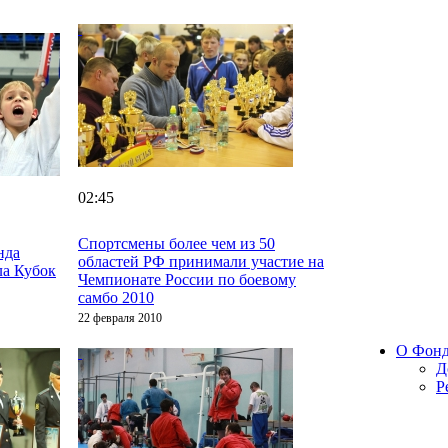
02:45
Спортсмены более чем из 50
нда
областей РФ принимали участие на
ла Кубок
Чемпионате России по боевому
самбо 2010
22 февраля 2010
О Фон
Д
Р