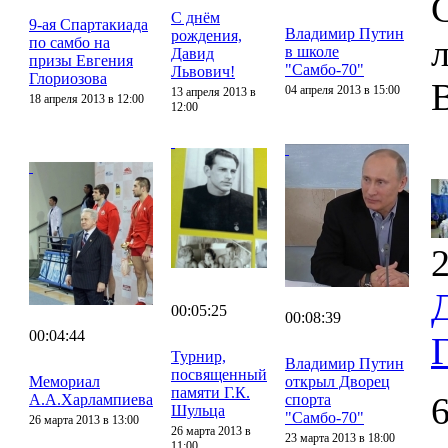
С днём
9-ая Спартакиада
Владимир Путин
рождения,
по самбо на
в школе
Давид
призы Евгения
"Самбо-70"
Львович!
Глориозова
04 апреля 2013 в 15:00
13 апреля 2013 в
18 апреля 2013 в 12:00
12:00
2
00:05:25
00:08:39
00:04:44
Турнир,
Владимир Путин
посвященный
Мемориал
открыл Дворец
памяти Г.К.
А.А.Харлампиева
спорта
Шульца
"Самбо-70"
26 марта 2013 в 13:00
26 марта 2013 в
23 марта 2013 в 18:00
11:00