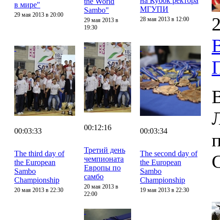
на Кубок ректора
the World
в мире"
МГУПИ
Sambo"
29 мая 2013 в 20:00
2
28 мая 2013 в 12:00
29 мая 2013 в
19:30
00:12:16
00:03:33
00:03:34
Третий день
The third day of
The second day of
чемпионата
the European
the European
Европы по
Sambo
Sambo
самбо
Championship
Championship
20 мая 2013 в
20 мая 2013 в 22:30
19 мая 2013 в 22:30
22:00