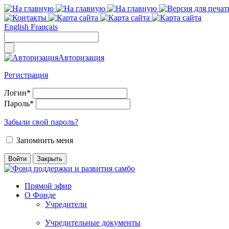
English
Français
Авторизация
Регистрация
Логин
*
Пароль
*
Забыли свой пароль?
Запомнить меня
Прямой эфир
О Фонде
Учредители
Учредительные документы