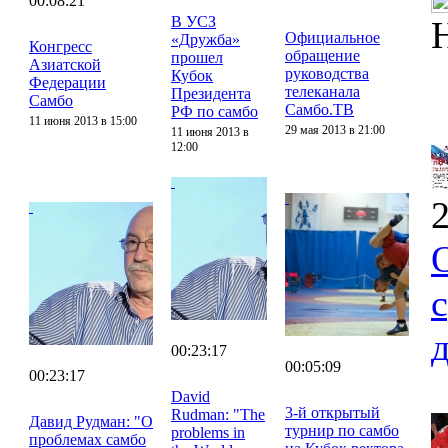
00:08:21
В УСЗ
Официальное
«Дружба»
Конгресс
обращение
прошел
Азиатской
руководства
Кубок
Федерации
телеканала
Президента
Самбо
Самбо.ТВ
РФ по самбо
11 июня 2013 в 15:00
29 мая 2013 в 21:00
11 июня 2013 в
12:00
2
00:23:17
00:05:09
00:23:17
David
3-й открытый
Rudman: "The
Давид Рудман: "О
турнир по самбо
problems in
проблемах самбо