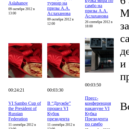
6
кубка мира по
Aslahanov
турнир на
самбо на
призы А.А.
09 октября 2012 в
М
призы А.А.
Аслаханова
13:00
Аслаханова
09 октября 2012 в
з
26 сентября 2012 в
12:00
18:00
с
д
и
п
00:03:50
00:24:21
00:03:30
Пресс-
В
VI Sambo Cup of
В “Дружбе”
конференция
the President of
прошел VI
накануне VI
Russian
Кубок
Кубка
Federation
президента
Президента
по самбо
11 сентября 2012 в
11 сентября 2012 в
13:00
12:00