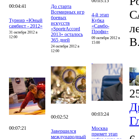
Р
00:03:15
00:04:41
До старта
С
Всемирных игр
4-й этап
боевых
Турнир «Юный
Кубка
искусств
л
самбист - 2012»
«Самбо-
«SportrAccord
Профи»
31 октября 2012 в
2013» осталось
12:00
В
09 октября 2012 в
365 дней
15:00
24 октября 2012 в
12:00
2
Д
00:03:24
00:02:52
Г
00:07:21
Москва
Завершился
примет этап
международный