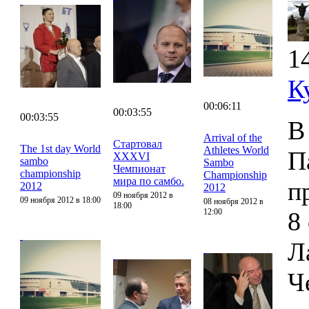
1
К
00:06:11
00:03:55
00:03:55
В
Arrival of the
Стартовал
The 1st day World
Athletes World
П
XXXVI
sambo
Sambo
Чемпионат
championship
Championship
мира по самбо.
п
2012
2012
09 ноября 2012 в
09 ноября 2012 в 18:00
08 ноября 2012 в
18:00
12:00
8
Л
Ч