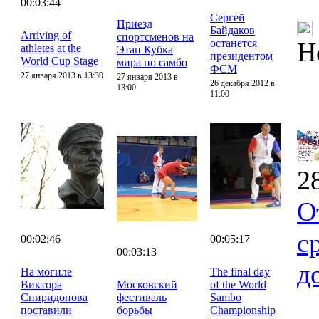
00:03:44
Сергей
Приезд
Байдаков
Arriving of
спортсменов на
останется
Н
athletes at the
Этап Кубка
президентом
World Cup Stage
мира по самбо
ФСМ
27 января 2013 в 13:30
27 января 2013 в
26 декабря 2012 в
13:00
11:00
2
О
с
00:02:46
00:05:17
00:03:13
д
На могиле
The final day
Виктора
Московский
of the World
Спиридонова
фестиваль
Sambo
поставили
борьбы
Championship