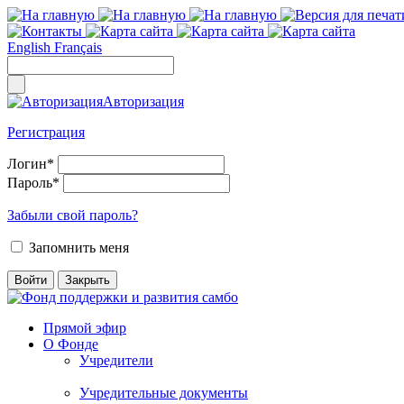
English
Français
Авторизация
Регистрация
Логин
*
Пароль
*
Забыли свой пароль?
Запомнить меня
Прямой эфир
О Фонде
Учредители
Учредительные документы