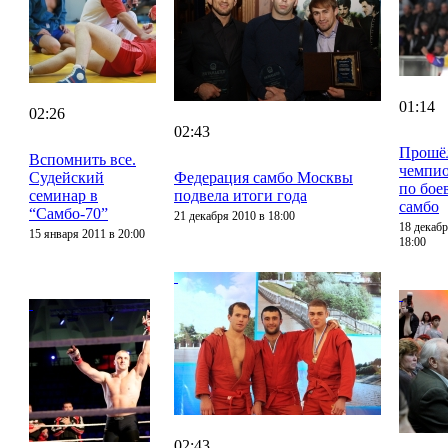
01:14
02:26
02:43
Прошё
Вспомнить все.
чемпи
Судейский
Федерация самбо Москвы
по бое
семинар в
подвела итоги года
самбо
“Самбо-70”
21 декабря 2010 в 18:00
18 декабр
15 января 2011 в 20:00
18:00
02:43