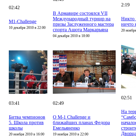
2:19
02:42
В Армавире состоялся VII
Международный турнир на
Никто 
M1-Challenge
призы Заслуженного мастера
ничто 
10 декабря 2010 в 22:00
спорта Ашота Маркарьяна
20 ноября
04 декабря 2010 в 18:00
02:51
03:41
02:49
На тер
Битва чемпионов
О M-1 Challenge и
“Самбо
5. Школа против
ближайших планах Федора
начало
школы
Емельяненко
строит
Дворца
20 ноября 2010 в 16:00
19 ноября 2010 в 22:00