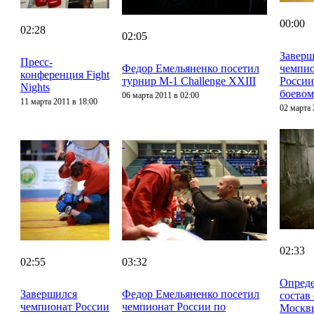
00:00
02:28
02:05
Заверш
Пресс-
Федор Емельяненко посетил
чемпи
конференция Fight
турнир M-1 Challenge XXIII
России
Nights
боевом
06 марта 2011 в 02:00
11 марта 2011 в 18:00
02 марта 
02:33
02:55
03:32
Опред
Завершился
Федор Емельяненко посетил
состав
чемпионат России
чемпионат России по
Москв