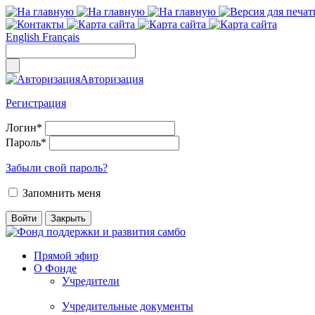
English
Français
Авторизация
Регистрация
Логин
*
Пароль
*
Забыли свой пароль?
Запомнить меня
Прямой эфир
О Фонде
Учредители
Учредительные документы