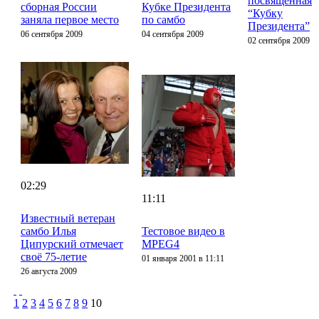
посвященная
сборная России
Кубке Президента
“Кубку
заняла первое место
по самбо
Президента”
06 сентября 2009
04 сентября 2009
02 сентября 2009
02:29
11:11
Известный ветеран
самбо Илья
Тестовое видео в
Ципурский отмечает
MPEG4
своё 75-летие
01 января 2001 в 11:11
26 августа 2009
1
2
3
4
5
6
7
8
9
10