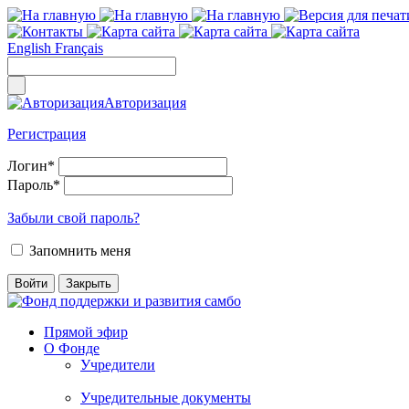
English
Français
Авторизация
Регистрация
Логин
*
Пароль
*
Забыли свой пароль?
Запомнить меня
Прямой эфир
О Фонде
Учредители
Учредительные документы