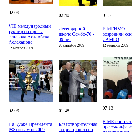
02:09
02:40
01:51
VIII международный
Легендарной
В МГИМО
турнир на призы
школе Самбо-70 -
возродили се
генерала Асламбека
39 лет
САМБО
Аслаханова
28 сентября 2009
12 сентября 2009
02 октября 2009
07:13
02:09
01:48
В МК состоял
На Кубке Президента
Благотворительная
пресс-конфер
РФ по самбо 2009
акция прошла на