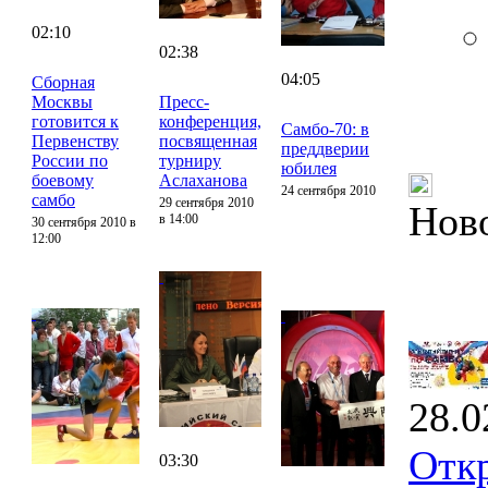
02:10
02:38
04:05
Сборная
Москвы
Пресс-
готовится к
конференция,
Самбо-70: в
Первенству
посвященная
преддверии
России по
турниру
юбилея
боевому
Аслаханова
24 сентября 2010
самбо
29 сентября 2010
Нов
в 14:00
30 сентября 2010 в
12:00
28.0
Отк
03:30