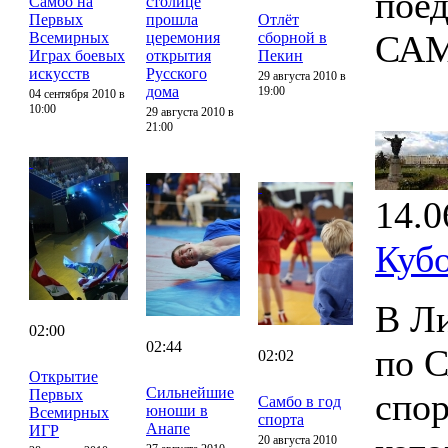
поед
Самбо на
столице
Первых
прошла
Отлёт
САМ
Всемирных
церемония
сборной в
Играх боевых
открытия
Пекин
искусств
Русского
29 августа 2010 в
дома
19:00
04 сентября 2010 в
10:00
29 августа 2010 в
21:00
14.0
Куб
В Ли
02:00
02:44
по 
02:02
Открытие
Сильнейшие
Первых
спор
Самбо в год
юноши в
Всемирных
спорта
Анапе
ИГР
20 августа 2010