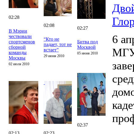
Дво
02:28
Гло
02:08
02:27
В Мэрии
6 ап
чествовали
“Кто не
спортсменов
Битва под
падает, тот не
сборной
Москвой
МГУ
встает”
команды
05 июня 2010
29 июня 2010
Москвы
заве
02 июля 2010
сред
домо
каде
проф
02:37
02:13
02:23