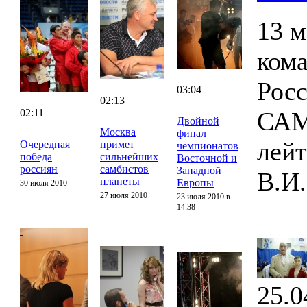
13 м
ком
Росс
03:04
02:13
02:11
САМ
Двойной
Москва
финал
лей
Очередная
примет
чемпионатов
победа
сильнейших
Восточной и
россиян
самбистов
Западной
В.И.
планеты
Европы
30 июля 2010
27 июля 2010
23 июля 2010 в
14:38
25.0