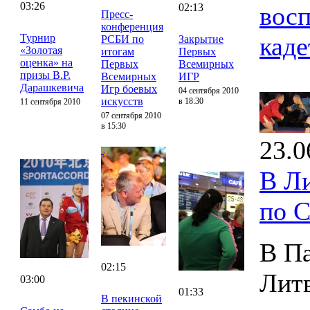
03:26
02:13
восп
Пресс-
конференция
Турнир
каде
РСБИ по
Закрытие
«Золотая
итогам
Первых
оценка» на
Первых
Всемирных
призы В.Р.
Всемирных
ИГР
Дарашкевича
Игр боевых
04 сентября 2010
искусств
в 18:30
11 сентября 2010
07 сентября 2010
в 15:30
23.0
В Л
по 
В Па
02:15
Лит
03:00
01:33
В пекинской