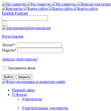
English
Français
Авторизация
Регистрация
Логин
*
Пароль
*
Забыли свой пароль?
Запомнить меня
Прямой эфир
О Фонде
Учредители
Учредительные документы