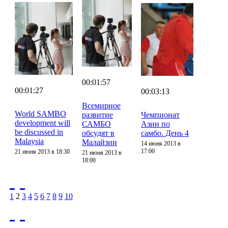
00:01:57
00:01:27
00:03:13
Всемирное
World SAMBO
развитие
Чемпионат
development will
САМБО
Азии по
be discussed in
обсудят в
самбо. День 4
Malaysia
Малайзии
14 июня 2013 в
17:00
21 июня 2013 в 18:30
21 июня 2013 в
18:00
1
2
3
4
5
6
7
8
9
10