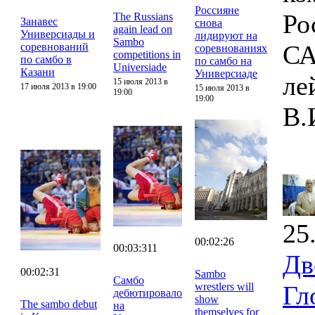
Россияне
Ро
The Russians
Занавес
снова
again lead on
Универсиады и
лидируют на
Sambo
СА
соревнований
соревнованиях
competitions in
по самбо в
по самбо на
Universiade
Казани
Универсиаде
ле
15 июля 2013 в
17 июля 2013 в 19:00
15 июля 2013 в
19:00
19:00
В.
25
00:02:26
00:03:311
Дв
00:02:31
Sambo
Самбо
wrestlers will
Гл
дебютировало
show
The sambo debut
на
themselves for