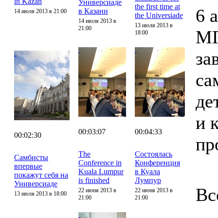
in Kazan
Универсиаде
the first time at
6 
в Казани
14 июля 2013 в 21:00
the Universiade
14 июля 2013 в
13 июля 2013 в
21:00
МГ
18:00
за
са
де
и 
00:03:07
00:04:33
00:02:30
пр
The
Состоялась
Самбисты
Conference in
Конференция
впервые
Kuala Lumpur
в Куала
покажут себя на
is finished
Лумпур
Универсиаде
Вс
22 июня 2013 в
22 июня 2013 в
13 июля 2013 в 18:00
21:00
21:00