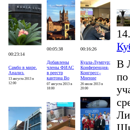
14
Ку
00:05:38
00:16:26
00:23:14
В 
Добавлены
Куала-Лумпур:
Самбо в мире.
члены ФИАС
Конференция-
Анализ.
в реестр
Конгресс–
по
кантона Во
Мнение
13 августа 2013 в
12:00
07 августа 2013 в
26 июля 2013 в
уч
18:00
20:00
ср
Ли
Шв