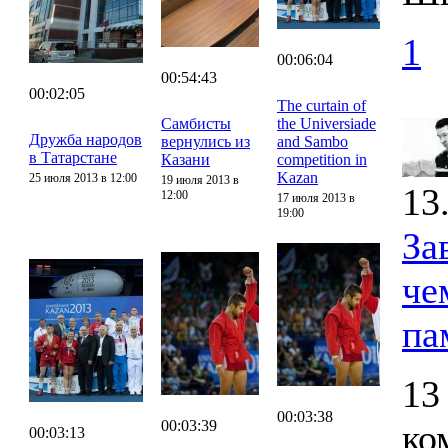
1
00:06:04
00:54:43
00:02:05
The curtain of
Самбисты
the Universiade
Дружба народов
вернулись из
and Sambo
в Татарстане
Казани
competition in
Kazan
25 июля 2013 в 12:00
19 июля 2013 в
13
12:00
17 июля 2013 в
19:00
За
че
па
13
00:03:38
00:03:39
ко
00:03:13