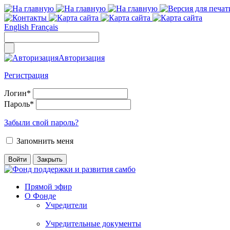
English
Français
Авторизация
Регистрация
Логин
*
Пароль
*
Забыли свой пароль?
Запомнить меня
Прямой эфир
О Фонде
Учредители
Учредительные документы