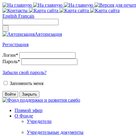
English
Français
Авторизация
Регистрация
Логин
*
Пароль
*
Забыли свой пароль?
Запомнить меня
Прямой эфир
О Фонде
Учредители
Учредительные документы