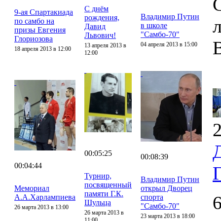
С днём
9-ая Спартакиада
Владимир Путин
рождения,
по самбо на
в школе
Давид
призы Евгения
"Самбо-70"
Львович!
Глориозова
04 апреля 2013 в 15:00
13 апреля 2013 в
18 апреля 2013 в 12:00
12:00
2
00:05:25
00:08:39
00:04:44
Турнир,
Владимир Путин
посвященный
Мемориал
открыл Дворец
памяти Г.К.
А.А.Харлампиева
спорта
Шульца
"Самбо-70"
26 марта 2013 в 13:00
26 марта 2013 в
23 марта 2013 в 18:00
11:00