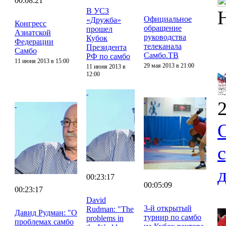
00:08:21
В УСЗ
Официальное
«Дружба»
Конгресс
обращение
прошел
Азиатской
руководства
Кубок
Федерации
телеканала
Президента
Самбо
Самбо.ТВ
РФ по самбо
11 июня 2013 в 15:00
29 мая 2013 в 21:00
11 июня 2013 в
12:00
2
00:23:17
00:05:09
00:23:17
David
3-й открытый
Rudman: "The
Давид Рудман: "О
турнир по самбо
problems in
проблемах самбо