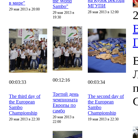
на Кубок ректора
the World
в мире"
МГУПИ
Sambo"
29 мая 2013 в 20:00
2
28 мая 2013 в 12:00
29 мая 2013 в
19:30
00:12:16
00:03:33
00:03:34
Третий день
The third day of
The second day of
чемпионата
the European
the European
Европы по
Sambo
Sambo
самбо
Championship
Championship
20 мая 2013 в
20 мая 2013 в 22:30
19 мая 2013 в 22:30
22:00