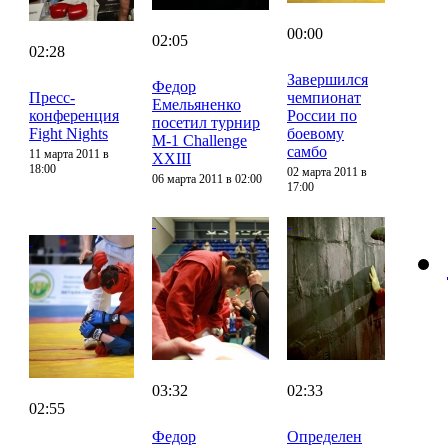
00:00
02:05
02:28
Завершился
Федор
Пресс-
чемпионат
Емельяненко
конференция
России по
посетил турнир
Fight Nights
боевому
M-1 Challenge
самбо
11 марта 2011 в
XXIII
18:00
02 марта 2011 в
06 марта 2011 в 02:00
17:00
03:32
02:33
02:55
Федор
Определен