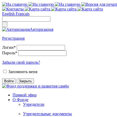
English
Français
Авторизация
Регистрация
Логин
*
Пароль
*
Забыли свой пароль?
Запомнить меня
Прямой эфир
О Фонде
Учредители
Учредительные документы