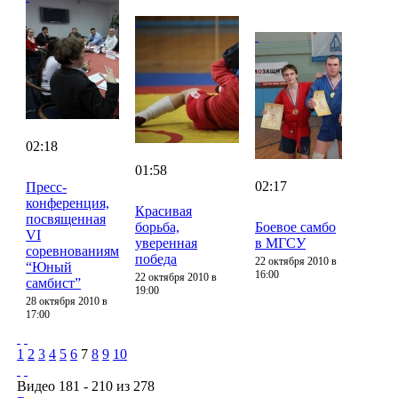
02:18
01:58
02:17
Пресс-
конференция,
Красивая
посвященная
борьба,
Боевое самбо
VI
уверенная
в МГСУ
соревнованиям
победа
22 октября 2010 в
“Юный
16:00
22 октября 2010 в
самбист”
19:00
28 октября 2010 в
17:00
1
2
3
4
5
6
7
8
9
10
Видео 181 - 210 из 278