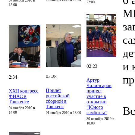
6 
07 ноября 2010 в
22:00
18:00
М
за
са
де
и 
02:23
пр
02:28
2:34
Артур
Чилингаров
Прилёт
XXII конгресс
принял
российской
ФИАС в
участие в
сборной в
Ташкенте
открытии
Ташкент
“Юного
Вс
04 ноября 2010 в
самбиста”
14:00
01 ноября 2010 в 18:00
30 октября 2010 в
18:00