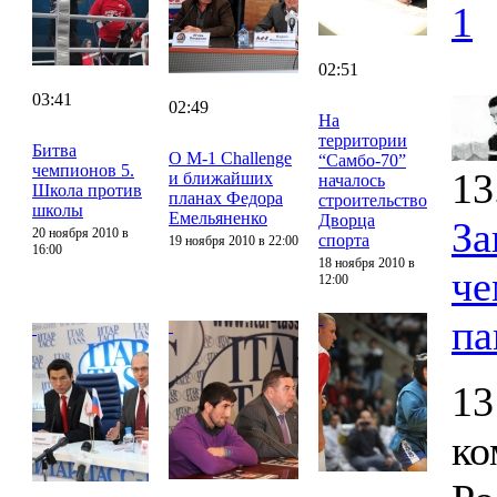
1
02:51
03:41
02:49
На
территории
Битва
О M-1 Challenge
“Самбо-70”
чемпионов 5.
13
и ближайших
началось
Школа против
планах Федора
строительство
школы
Емельяненко
Дворца
За
20 ноября 2010 в
спорта
19 ноября 2010 в 22:00
16:00
18 ноября 2010 в
че
12:00
па
13
ко