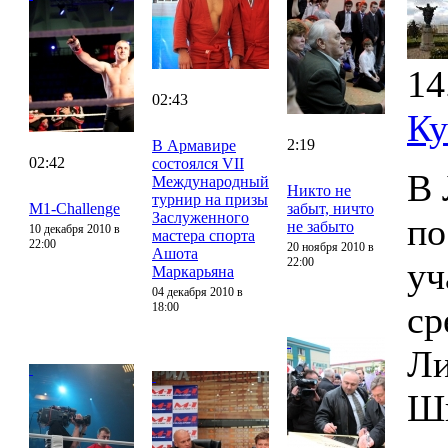
14
02:43
Ку
2:19
В Армавире
02:42
состоялся VII
В 
Международный
Никто не
турнир на призы
M1-Challenge
забыт, ничто
Заслуженного
по
не забыто
10 декабря 2010 в
мастера спорта
22:00
20 ноября 2010 в
Ашота
22:00
уч
Маркарьяна
04 декабря 2010 в
ср
18:00
Ли
Шв