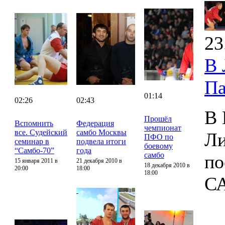
23
В 
Па
01:14
02:26
02:43
В 
Прошёл
Вспомнить
Федерация
чемпионат
все. Судейский
самбо Москвы
Ли
ПФО по
семинар в
подвела итоги
боевому
“Самбо-70”
года
самбо
по
15 января 2011 в
21 декабря 2010 в
18 декабря 2010 в
20:00
18:00
18:00
С