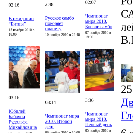
Ро
02:07
2:48
02:16
СА
Чемпионат
Русское самбо
В ожидании
мира 2010.
ле
покоряет
“Битвы”
Боевое самбо
планету
15 ноября 2010 в
07 ноября 2010 в
18:00
10 ноября 2010 в 22:40
В.
19:00
25
03:16
Дв
3:36
03:14
Юбилей
Гл
Чемпионат
Чемпионат мира
Бабояна
мира 2010.
2010. Второй
Рудольфа
Первый день
день
Михайловича
05 ноября 2010 в
06 ноября 2010 в 19:00