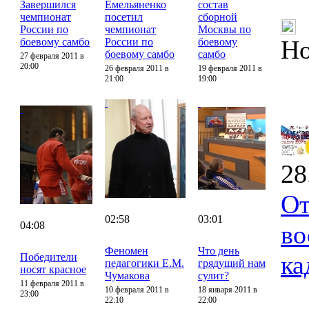
Завершился
Емельяненко
состав
чемпионат
посетил
сборной
России по
чемпионат
Москвы по
Но
боевому самбо
России по
боевому
боевому самбо
самбо
27 февраля 2011 в
20:00
26 февраля 2011 в
19 февраля 2011 в
21:00
19:00
28
От
02:58
03:01
04:08
во
Феномен
Что день
ка
Победители
педагогики Е.М.
грядущий нам
носят красное
Чумакова
сулит?
11 февраля 2011 в
10 февраля 2011 в
18 января 2011 в
23:00
22:10
22:00