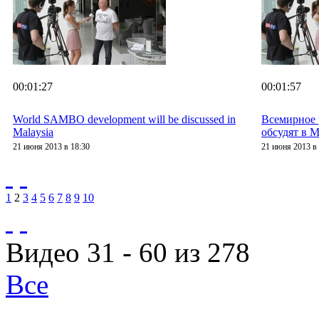
00:01:27
00:01:57
World SAMBO development will be discussed in
Всемирное
Malaysia
обсудят в 
21 июня 2013 в 18:30
21 июня 2013 в 
1
2
3
4
5
6
7
8
9
10
Видео 31 - 60 из 278
Все