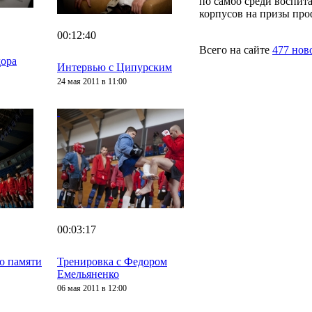
по самбо среди воспит
корпусов на призы про
00:12:40
Всего на сайте
477 нов
дора
Интервью с Ципурским
24 мая 2011 в 11:00
00:03:17
о памяти
Тренировка с Федором
Емельяненко
06 мая 2011 в 12:00