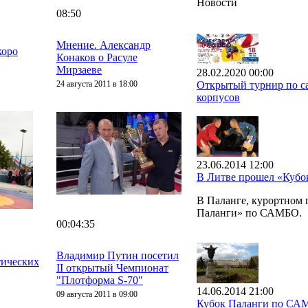
Новости
08:50
Мнение. Александр
коро
Конаков о Расуле
Мирзаеве
28.02.2020 00:00
24 августа 2011 в 18:00
Открытый турнир по са
корпусов
23.06.2014 12:00
В Литве прошел «Куб
В Паланге, курортном
Паланги» по САМБО.
00:04:35
Владимир Путин посетил
тических
II открытый Чемпионат
"Плотформа S-70"
14.06.2014 21:00
09 августа 2011 в 09:00
Кубок Паланги по СА