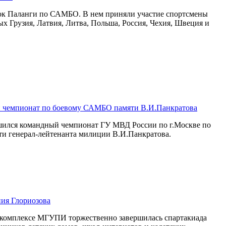
бок Паланги по САМБО. В нем приняли участие спортсмены
рых Грузия, Латвия, Литва, Польша, Россия, Чехия, Швеция и
 чемпионат по боевому САМБО памяти В.И.Панкратова
ршился командный чемпионат ГУ МВД России по г.Москве по
и генерал-лейтенанта милиции В.И.Панкратова.
ия Глориозова
м комплексе МГУПИ торжественно завершилась спартакиада