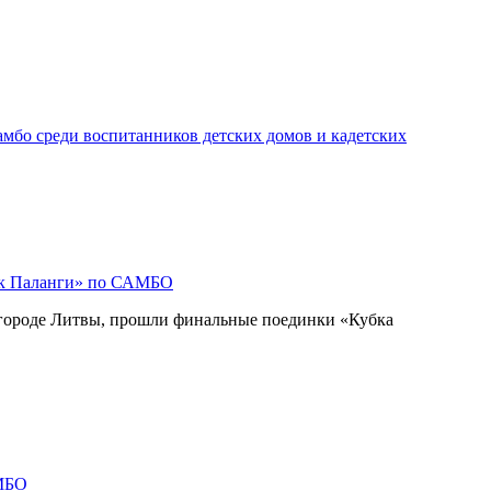
мбо среди воспитанников детских домов и кадетских
ок Паланги» по САМБО
 городе Литвы, прошли финальные поединки «Кубка
МБО