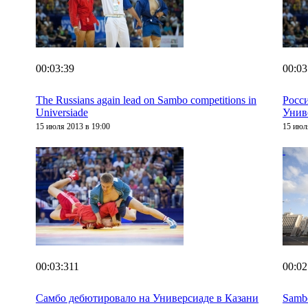
00:03:39
00:03
The Russians again lead on Sambo competitions in
Росс
Universiade
Унив
15 июля 2013 в 19:00
15 июл
00:03:311
00:02
Самбо дебютировало на Универсиаде в Казани
Sambo