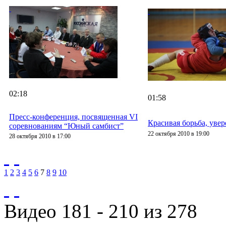
02:18
01:58
Пресс-конференция, посвященная VI
Красивая борьба, увер
соревнованиям “Юный самбист”
22 октября 2010 в 19:00
28 октября 2010 в 17:00
1
2
3
4
5
6
7
8
9
10
Видео 181 - 210 из 278