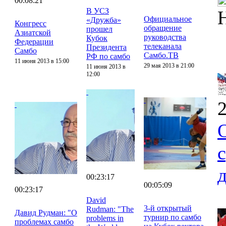
00:08:21
В УСЗ
Официальное
«Дружба»
Конгресс
обращение
прошел
Азиатской
руководства
Кубок
Федерации
телеканала
Президента
Самбо
Самбо.ТВ
РФ по самбо
11 июня 2013 в 15:00
29 мая 2013 в 21:00
11 июня 2013 в
12:00
2
00:23:17
00:05:09
00:23:17
David
3-й открытый
Rudman: "The
Давид Рудман: "О
турнир по самбо
problems in
проблемах самбо