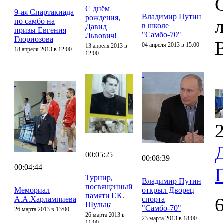
С днём
9-ая Спартакиада
Владимир Путин
рождения,
по самбо на
в школе
Давид
призы Евгения
"Самбо-70"
Львович!
Глориозова
04 апреля 2013 в 15:00
13 апреля 2013 в
18 апреля 2013 в 12:00
12:00
2
00:05:25
00:08:39
00:04:44
Турнир,
Владимир Путин
посвященный
Мемориал
открыл Дворец
памяти Г.К.
А.А.Харлампиева
спорта
Шульца
"Самбо-70"
26 марта 2013 в 13:00
26 марта 2013 в
23 марта 2013 в 18:00
11:00