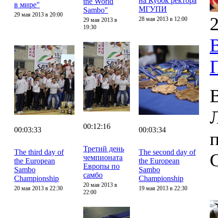
на Кубок ректора
the World
в мире"
МГУПИ
Sambo"
29 мая 2013 в 20:00
2
28 мая 2013 в 12:00
29 мая 2013 в
19:30
00:12:16
00:03:33
00:03:34
Третий день
The third day of
The second day of
чемпионата
the European
the European
Европы по
Sambo
Sambo
самбо
Championship
Championship
20 мая 2013 в
20 мая 2013 в 22:30
19 мая 2013 в 22:30
22:00