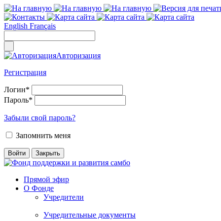
English
Français
Авторизация
Регистрация
Логин
*
Пароль
*
Забыли свой пароль?
Запомнить меня
Прямой эфир
О Фонде
Учредители
Учредительные документы