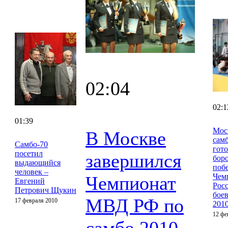
02:04
02:1
01:39
Мос
В Москве
сам
Cамбо-70
гот
посетил
завершился
боро
выдающийся
поб
человек –
Чем
Чемпионат
Евгений
Рос
Петрович Щукин
бое
МВД РФ по
17 февраля 2010
201
12 фе
самбо 2010