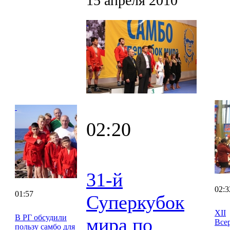
15 апреля 2010
02:20
31-й
02:3
01:57
Суперкубок
XII
В РГ обсудили
мира по
Все
пользу самбо для