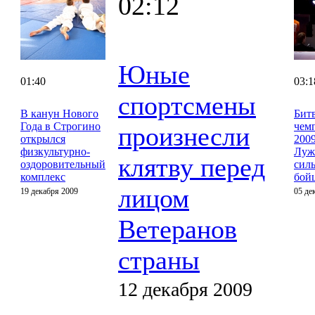
02:12
Юные
01:40
03:1
спортсмены
В канун Нового
Бит
Года в Строгино
чем
произнесли
открылся
2009
физкультурно-
Луж
клятву перед
оздоровительный
сил
комплекс
бой
лицом
19 декабря 2009
05 де
Ветеранов
страны
12 декабря 2009