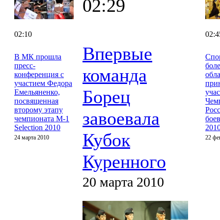
02:29
02:10
02:4
Впервые
В МК прошла
Спо
пресс-
боле
команда
конференция с
обл
участием Федора
при
Борец
Емельяненко,
учас
посвященная
Чем
второму этапу
Рос
завоевала
чемпионата M-1
бое
Selection 2010
201
Кубок
24 марта 2010
22 фе
Куренного
20 марта 2010