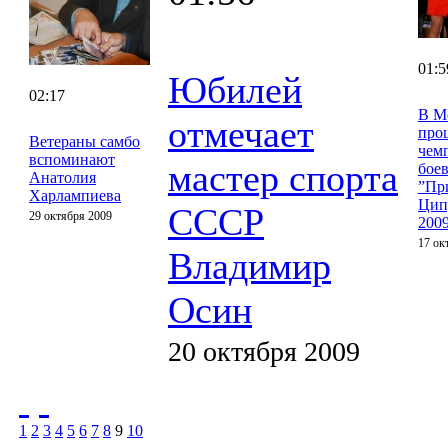
01:5
Юбилей
02:17
В М
отмечает
про
Ветераны самбо
чем
вспоминают
мастер спорта
бое
Анатолия
”Пр
Харлампиева
Цип
СССР
29 октября 2009
200
17 ок
Владимир
Осин
20 октября 2009
1
2
3
4
5
6
7
8
9
10