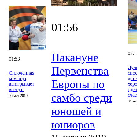
01:56
Накануне
02:1
01:53
Первенства
Луч
Сплоченная
спос
команда
дет
Европы по
выигрывает
хор
всегда!
сдел
самбо среди
сча
05 мая 2010
04 ап
юношей и
юниоров