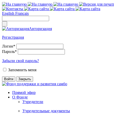
English
Français
Авторизация
Регистрация
Логин
*
Пароль
*
Забыли свой пароль?
Запомнить меня
Прямой эфир
О Фонде
Учредители
Учредительные документы