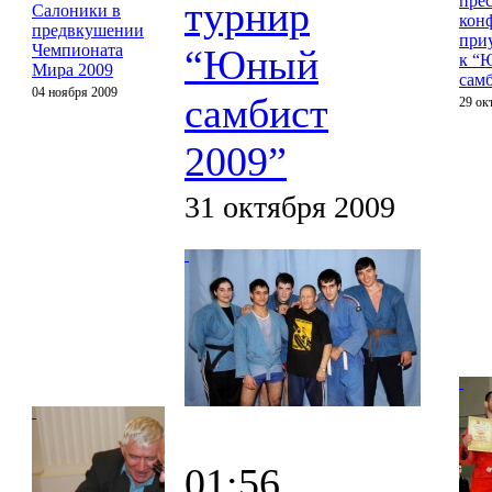
прес
турнир
Салоники в
кон
предвкушении
при
Чемпионата
“Юный
к “
Мира 2009
сам
04 ноября 2009
самбист
29 ок
2009”
31 октября 2009
01:56