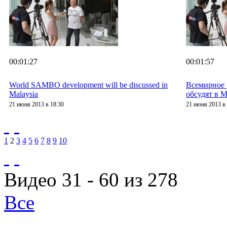
00:01:27
00:01:57
World SAMBO development will be discussed in
Всемирное
Malaysia
обсудят в 
21 июня 2013 в 18:30
21 июня 2013 в 
1
2
3
4
5
6
7
8
9
10
Видео 31 - 60 из 278
Все