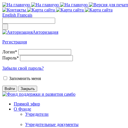
English
Français
Авторизация
Регистрация
Логин
*
Пароль
*
Забыли свой пароль?
Запомнить меня
Прямой эфир
О Фонде
Учредители
Учредительные документы