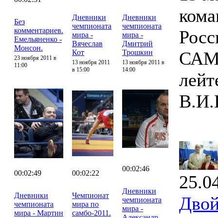
кома
Дневники
Дневники
Без
чемпионата
чемпионата
комментариев.
Росс
мира -
мира -
Емельяненко -
Вячеслав
Дмитрий
Монсон.
Кот
Трошкин
САМБ
23 ноября 2011 в
13 ноября 2011
13 ноября 2011 в
11:00
в 15:00
14:00
лейт
В.И.
00:02:46
00:02:49
00:02:22
25.0
Дневники
Дневники
Чемпионат
Двой
чемпионата
чемпионата
мира по
мира -
мира - Мартин
самбо-2011.
Александр