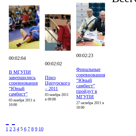
00:02:23
00:02:04
00:02:02
Финальные
В МГУПИ
соревнования
завершились
Приз
“Юный
соревнования
Ципурского
самбист”
“Юный
– 2011
пройдут в
самбист”
03 ноября 2011
МГУПИ
в 09:00
03 ноября 2011 в
27 октября 2011 в
10:00
18:00
1
2
3
4
5
6
7
8
9
10