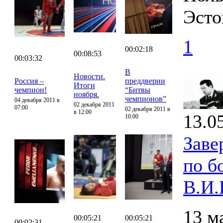
Эсто
1
00:02:18
00:08:53
00:03:32
В
Новости.
Россия –
преддверии
Итоги
чемпион!
“Битвы
ноября.
чемпионов”
04 декабря 2011 в
02 декабря 2011
07:00
02 декабря 2011 в
в 12:00
13.0
10:00
Заве
по б
В.И.
13 м
00:05:21
00:05:21
00:02:31