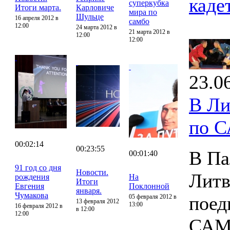
каде
суперкубка
Итоги марта.
Карловиче
мира по
Шульце
16 апреля 2012 в
самбо
12:00
24 марта 2012 в
21 марта 2012 в
12:00
12:00
23.0
В Ли
по 
00:02:14
00:23:55
В Па
00:01:40
91 год со дня
Новости.
Литв
рождения
На
Итоги
Евгения
Поклонной
января.
Чумакова
поед
05 февраля 2012 в
13 февраля 2012
13:00
16 февраля 2012 в
в 12:00
12:00
САМ