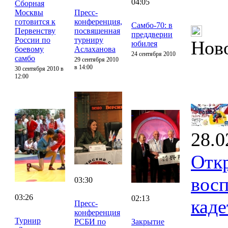
04:05
Сборная
Москвы
Пресс-
готовится к
конференция,
Самбо-70: в
Первенству
посвященная
преддверии
России по
турниру
Нов
юбилея
боевому
Аслаханова
24 сентября 2010
самбо
29 сентября 2010
в 14:00
30 сентября 2010 в
12:00
28.0
Отк
восп
03:30
03:26
02:13
каде
Пресс-
конференция
Турнир
РСБИ по
Закрытие