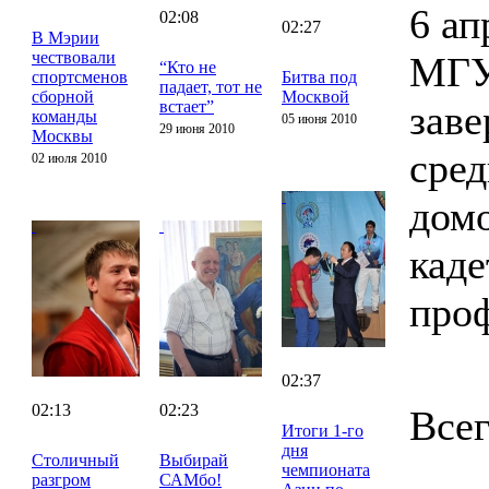
6 ап
02:08
02:27
В Мэрии
чествовали
МГУ
“Кто не
спортсменов
Битва под
падает, тот не
сборной
Москвой
встает”
заве
команды
05 июня 2010
29 июня 2010
Москвы
сред
02 июля 2010
домо
каде
проф
02:37
02:13
02:23
Всег
Итоги 1-го
дня
Столичный
Выбирай
чемпионата
разгром
САМбо!