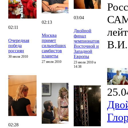
Росс
САМ
03:04
02:13
02:11
лей
Двойной
Москва
финал
Очередная
примет
чемпионатов
В.И.
победа
сильнейших
Восточной и
россиян
самбистов
Западной
планеты
Европы
30 июля 2010
27 июля 2010
23 июля 2010 в
14:38
25.0
Дво
Гло
02:28