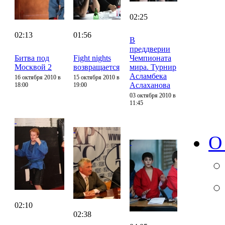
02:25
02:13
01:56
В
преддверии
Битва под
Fight nights
Чемпионата
Москвой 2
возвращается
мира. Турнир
Асламбека
16 октября 2010 в
15 октября 2010 в
Аслаханова
18:00
19:00
03 октября 2010 в
11:45
О
02:10
02:38