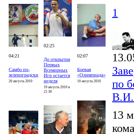
1
02:25
13.0
04:21
02:07
До открытия
Первых
Зав
Самбо по-
Боевая
Всемирных
зеленоградски
«Олимпиада»
Игр остается
по 
неделя
20 августа 2010
10 августа 2010
19 августа 2010 в
21:30
В.И
13 м
ком