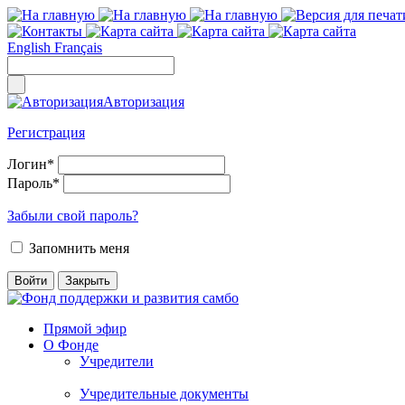
English
Français
Авторизация
Регистрация
Логин
*
Пароль
*
Забыли свой пароль?
Запомнить меня
Прямой эфир
О Фонде
Учредители
Учредительные документы