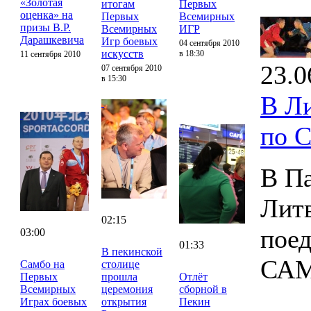
«Золотая
итогам
Первых
оценка» на
Первых
Всемирных
призы В.Р.
Всемирных
ИГР
Дарашкевича
Игр боевых
04 сентября 2010
искусств
в 18:30
11 сентября 2010
23.0
07 сентября 2010
в 15:30
В Л
по 
В Па
Лит
02:15
поед
03:00
01:33
В пекинской
САМ
Самбо на
столице
Первых
прошла
Отлёт
Всемирных
церемония
сборной в
Играх боевых
открытия
Пекин