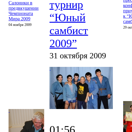
прес
турнир
Салоники в
кон
предвкушении
при
Чемпионата
“Юный
к “
Мира 2009
сам
04 ноября 2009
самбист
29 ок
2009”
31 октября 2009
01:56