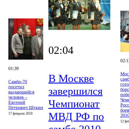
02:04
02:1
01:39
Мос
В Москве
сам
Cамбо-70
гот
посетил
завершился
боро
выдающийся
поб
человек –
Чем
Чемпионат
Евгений
Рос
Петрович Щукин
бое
МВД РФ по
17 февраля 2010
201
12 фе
самбо 2010