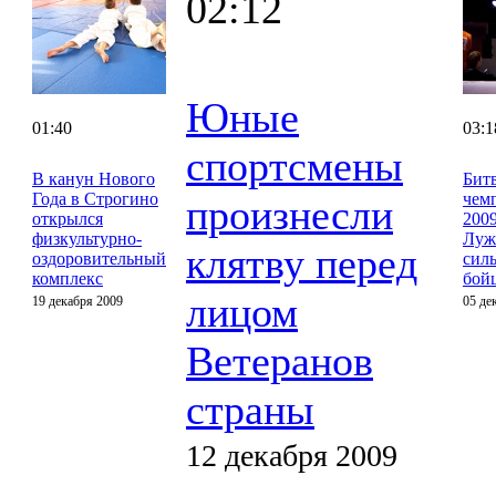
02:12
Юные
01:40
03:1
спортсмены
В канун Нового
Бит
Года в Строгино
чем
произнесли
открылся
2009
физкультурно-
Луж
клятву перед
оздоровительный
сил
комплекс
бой
лицом
19 декабря 2009
05 де
Ветеранов
страны
12 декабря 2009