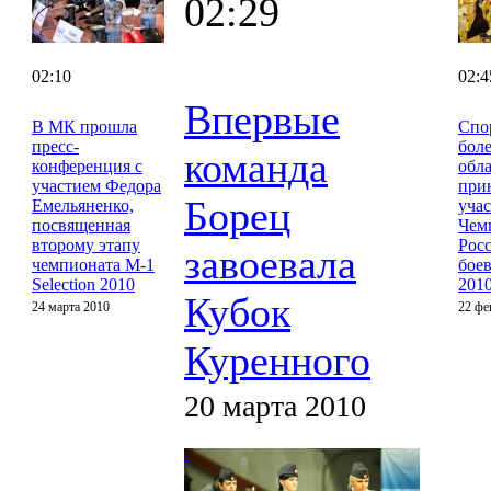
02:29
02:10
02:4
Впервые
В МК прошла
Спо
пресс-
боле
команда
конференция с
обл
участием Федора
при
Борец
Емельяненко,
учас
посвященная
Чем
второму этапу
Рос
завоевала
чемпионата M-1
бое
Selection 2010
201
Кубок
24 марта 2010
22 фе
Куренного
20 марта 2010