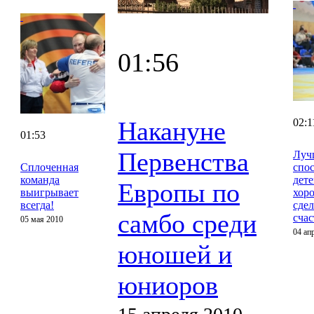
01:56
Накануне
02:1
01:53
Первенства
Луч
Сплоченная
спос
команда
дет
Европы по
выигрывает
хор
всегда!
сдел
самбо среди
сча
05 мая 2010
04 ап
юношей и
юниоров