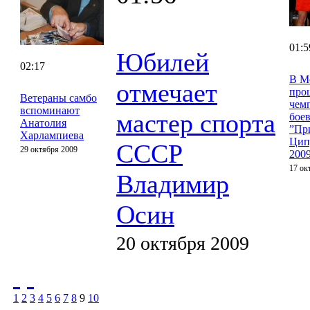
01:5
Юбилей
02:17
В М
отмечает
про
Ветераны самбо
чем
вспоминают
мастер спорта
бое
Анатолия
”Пр
Харлампиева
Цип
СССР
29 октября 2009
200
17 ок
Владимир
Осин
20 октября 2009
1
2
3
4
5
6
7
8
9
10