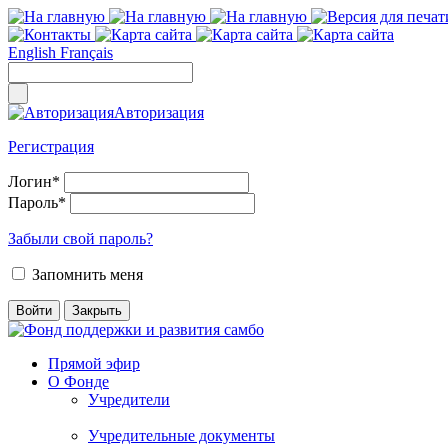
English
Français
Авторизация
Регистрация
Логин
*
Пароль
*
Забыли свой пароль?
Запомнить меня
Прямой эфир
О Фонде
Учредители
Учредительные документы