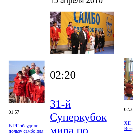
15 апреля 2010
02:20
31-й
02:3
01:57
Суперкубок
XII
В РГ обсудили
мира по
Все
пользу самбо для