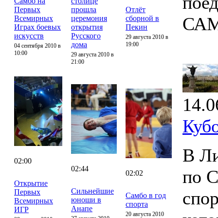
поед
Самбо на
столице
Первых
прошла
Отлёт
САМ
Всемирных
церемония
сборной в
Играх боевых
открытия
Пекин
искусств
Русского
29 августа 2010 в
дома
19:00
04 сентября 2010 в
10:00
29 августа 2010 в
21:00
14.0
Куб
В Ли
02:00
02:44
по 
02:02
Открытие
Сильнейшие
Первых
спор
Самбо в год
юноши в
Всемирных
спорта
Анапе
ИГР
20 августа 2010