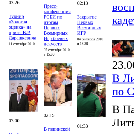
03:26
02:13
восп
Пресс-
конференция
Турнир
каде
РСБИ по
Закрытие
«Золотая
итогам
Первых
оценка» на
Первых
Всемирных
призы В.Р.
Всемирных
ИГР
Дарашкевича
Игр боевых
04 сентября 2010
искусств
в 18:30
11 сентября 2010
07 сентября 2010
в 15:30
23.0
В Л
по 
В Па
02:15
Лит
03:00
01:33
В пекинской