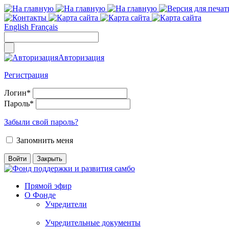
English
Français
Авторизация
Регистрация
Логин
*
Пароль
*
Забыли свой пароль?
Запомнить меня
Прямой эфир
О Фонде
Учредители
Учредительные документы