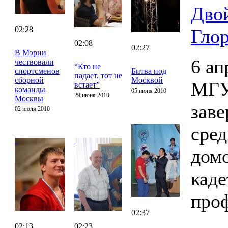
Дво
02:28
Гло
02:08
02:27
В Мэрии
6 ап
чествовали
“Кто не
спортсменов
Битва под
падает, тот не
сборной
Москвой
МГУ
встает”
команды
05 июня 2010
29 июня 2010
Москвы
заве
02 июля 2010
сред
домо
каде
проф
02:37
02:13
02:23