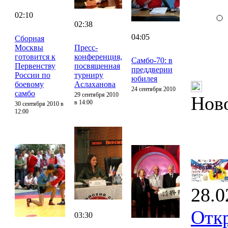
02:10
02:38
04:05
Сборная
Москвы
Пресс-
готовится к
конференция,
Самбо-70: в
Первенству
посвященная
преддверии
России по
турниру
юбилея
боевому
Аслаханова
24 сентября 2010
самбо
29 сентября 2010
Нов
в 14:00
30 сентября 2010 в
12:00
28.0
Отк
03:30