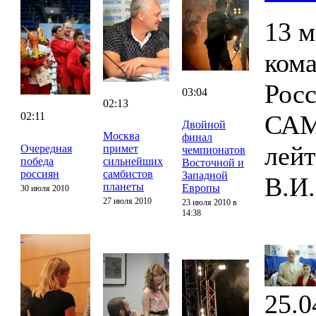
13 м
ком
Росс
03:04
02:13
02:11
САМ
Двойной
Москва
финал
лей
Очередная
примет
чемпионатов
победа
сильнейших
Восточной и
россиян
самбистов
Западной
В.И.
планеты
Европы
30 июля 2010
27 июля 2010
23 июля 2010 в
14:38
25.0