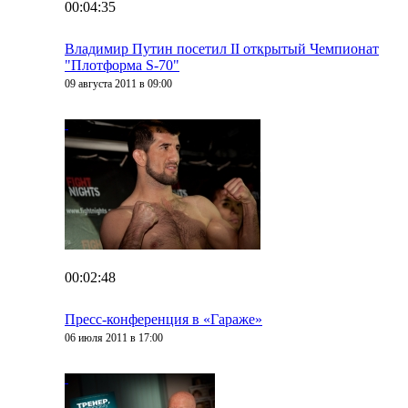
00:04:35
Владимир Путин посетил II открытый Чемпионат
"Плотформа S-70"
09 августа 2011 в 09:00
00:02:48
Пресс-конференция в «Гараже»
06 июля 2011 в 17:00