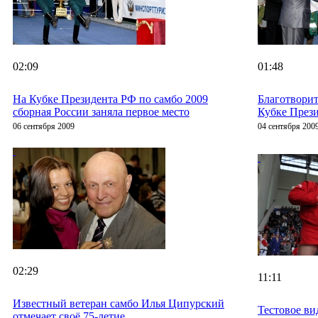
02:09
01:48
На Кубке Президента РФ по самбо 2009
Благотворит
сборная России заняла первое место
Кубке Прези
06 сентября 2009
04 сентября 200
02:29
11:11
Известный ветеран самбо Илья Ципурский
Тестовое в
отмечает своё 75-летие