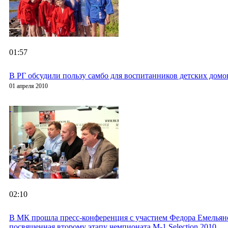
01:57
В РГ обсудили пользу самбо для воспитанников детских домо
01 апреля 2010
02:10
В МК прошла пресс-конференция с участием Федора Емельян
посвященная второму этапу чемпионата M-1 Selection 2010