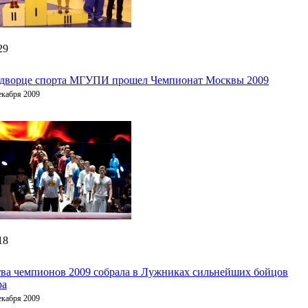
29
 дворце спорта МГУПИ прошел Чемпионат Москвы 2009
екабря 2009
18
ва чемпионов 2009 собрала в Лужниках сильнейших бойцов
ра
екабря 2009