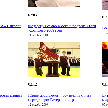
02:03
01:
ем – Николай
Федерация самбо Москвы подвела итоги
Во
уходящего 2009 года
19 д
21 декабря 2009
02:12
03:
оровительный
Юные спортсмены произнесли клятву
Бит
перед лицом Ветеранов страны
ми
12 декабря 2009
05 д