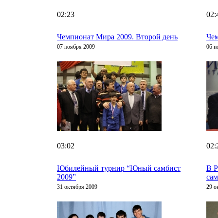
02:23
02:
Чемпионат Мира 2009. Второй день
Чем
07 ноября 2009
06 н
03:02
02:
Юбилейный турнир “Юный самбист
В Р
2009”
сам
31 октября 2009
29 о