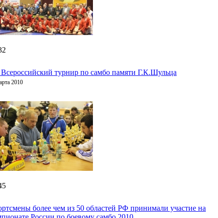
32
 Всероссийский турнир по самбо памяти Г.К.Шульца
арта 2010
45
ртсмены более чем из 50 областей РФ принимали участие на
пионате России по боевому самбо 2010