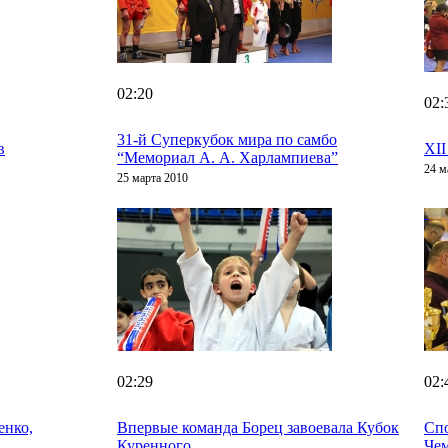
02:20
02:
31-й Суперкубок мира по самбо
в
XII
“Мемориал А. А. Харлампиева”
24 м
25 марта 2010
02:29
02:
енко,
Впервые команда Борец завоевала Кубок
Спо
Куренного
Чем