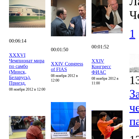
Л
Ч
1
00:06:14
00:01:52
00:01:50
XXXVI
Чемпионат мира
XXIV
XXIV Congress
по самбо
Конгресс
of FIAS
(Минск,
ФИАС
08 ноября 2012 в
1
Беларусь).
08 ноября 2012 в
12:00
Приезд.
11:00
08 ноября 2012 в 12:00
З
ч
п