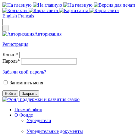
English
Français
Авторизация
Регистрация
Логин
*
Пароль
*
Забыли свой пароль?
Запомнить меня
Прямой эфир
О Фонде
Учредители
Учредительные документы