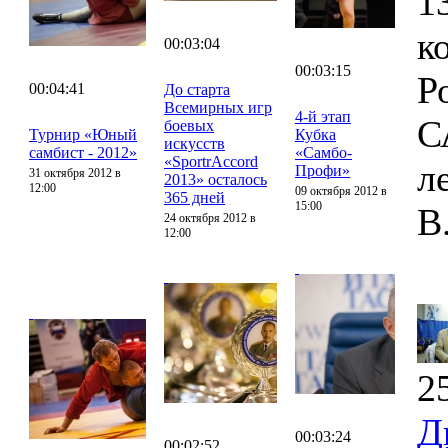
1
к
00:03:04
00:03:15
Р
00:04:41
До старта
Всемирных игр
4-й этап
С
боевых
Турнир «Юный
Кубка
искусств
самбист - 2012»
«Самбо-
«SportrAccord
л
Профи»
31 октября 2012 в
2013» осталось
12:00
09 октября 2012 в
365 дней
15:00
В
24 октября 2012 в
12:00
2
Д
00:03:24
00:02:52