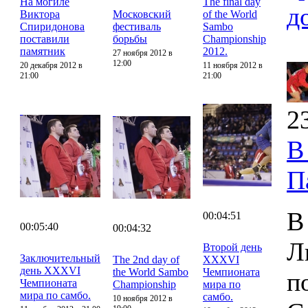
На могиле
The final day
д
Виктора
Московский
of the World
Спиридонова
фестиваль
Sambo
поставили
борьбы
Championship
памятник
2012.
27 ноября 2012 в
12:00
20 декабря 2012 в
11 ноября 2012 в
21:00
21:00
2
В
П
В
00:04:51
00:05:40
00:04:32
Л
Второй день
Заключительный
The 2nd day of
XXXVI
день XXXVI
the World Sambo
Чемпионата
п
Чемпионата
Championship
мира по
мира по самбо.
самбо.
10 ноября 2012 в