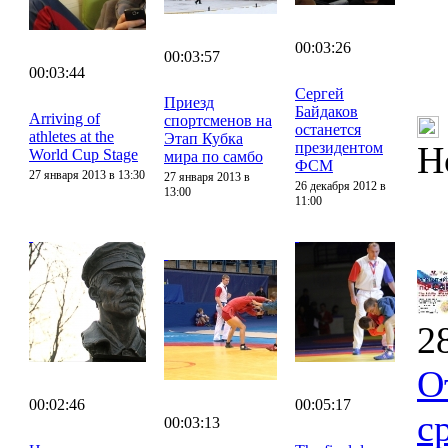
00:03:26
00:03:57
00:03:44
Сергей
Приезд
Байдаков
Arriving of
спортсменов на
останется
athletes at the
Этап Кубка
президентом
Н
World Cup Stage
мира по самбо
ФСМ
27 января 2013 в 13:30
27 января 2013 в
26 декабря 2012 в
13:00
11:00
2
О
00:02:46
00:05:17
с
00:03:13