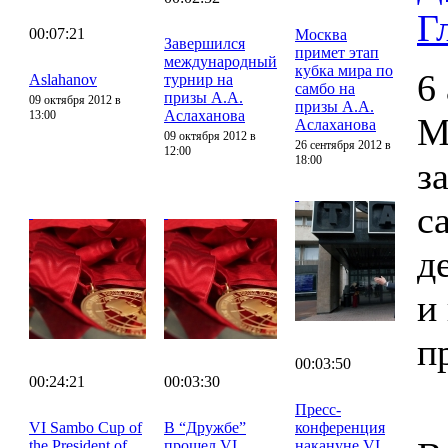
Г
00:07:21
Москва
Завершился
примет этап
международный
кубка мира по
6
Aslahanov
турнир на
самбо на
призы А.А.
09 октября 2012 в
призы А.А.
Аслаханова
13:00
М
Аслаханова
09 октября 2012 в
26 сентября 2012 в
12:00
18:00
з
с
д
и
п
00:03:50
00:24:21
00:03:30
Пресс-
VI Sambo Cup of
В “Дружбе”
конференция
the President of
прошел VI
накануне VI