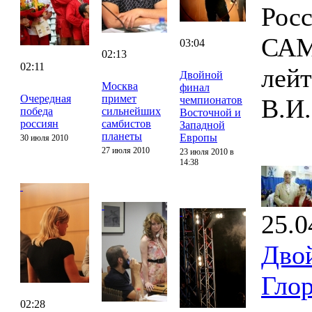
Росс
САМ
03:04
02:13
02:11
лей
Двойной
Москва
финал
Очередная
примет
чемпионатов
В.И.
победа
сильнейших
Восточной и
россиян
самбистов
Западной
планеты
Европы
30 июля 2010
27 июля 2010
23 июля 2010 в
14:38
25.0
Дво
Гло
02:28