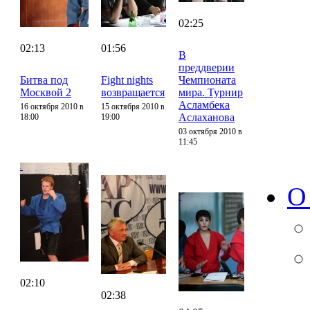
02:25
02:13
01:56
В
преддверии
Битва под
Fight nights
Чемпионата
Москвой 2
возвращается
мира. Турнир
Асламбека
16 октября 2010 в
15 октября 2010 в
Аслаханова
18:00
19:00
03 октября 2010 в
11:45
О
02:10
02:38