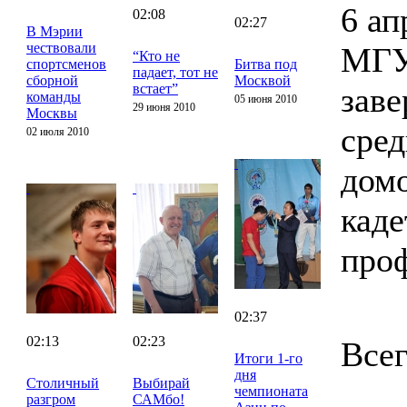
6 ап
02:08
02:27
В Мэрии
чествовали
МГУ
“Кто не
спортсменов
Битва под
падает, тот не
сборной
Москвой
встает”
заве
команды
05 июня 2010
29 июня 2010
Москвы
сред
02 июля 2010
домо
каде
проф
02:37
02:13
02:23
Всег
Итоги 1-го
дня
Столичный
Выбирай
чемпионата
разгром
САМбо!