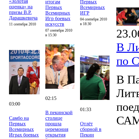
«Золотая
итогам
Первых
оценка» на
Первых
Всемирных
призы В.Р.
Всемирных
ИГР
Дарашкевича
Игр боевых
04 сентября 2010
искусств
в 18:30
11 сентября 2010
23.0
07 сентября 2010
в 15:30
В Л
по 
В Па
Лит
02:15
поед
03:00
01:33
В пекинской
САМ
Самбо на
столице
Первых
прошла
Отлёт
Всемирных
церемония
сборной в
Играх боевых
открытия
Пекин