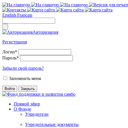
English
Français
Авторизация
Регистрация
Логин
*
Пароль
*
Забыли свой пароль?
Запомнить меня
Прямой эфир
О Фонде
Учредители
Учредительные документы