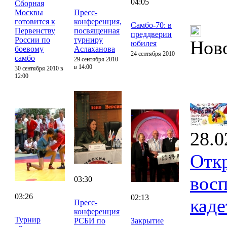
04:05
Сборная
Москвы
Пресс-
готовится к
конференция,
Самбо-70: в
Первенству
посвященная
преддверии
России по
турниру
Нов
юбилея
боевому
Аслаханова
24 сентября 2010
самбо
29 сентября 2010
в 14:00
30 сентября 2010 в
12:00
28.0
Отк
восп
03:30
03:26
02:13
каде
Пресс-
конференция
Турнир
РСБИ по
Закрытие