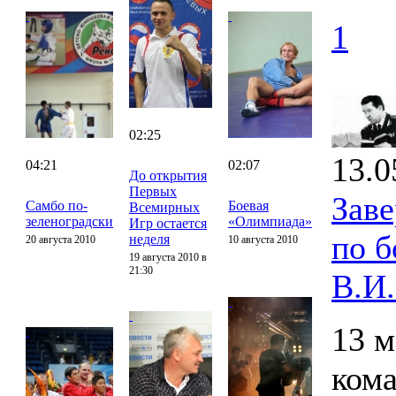
1
02:25
13.0
04:21
02:07
До открытия
Первых
Зав
Самбо по-
Боевая
Всемирных
зеленоградски
«Олимпиада»
Игр остается
по 
неделя
20 августа 2010
10 августа 2010
19 августа 2010 в
21:30
В.И
13 м
ком