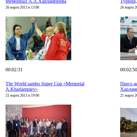
Мемориал А.А.Харлампиева
Турнир,
26 марта 2013 в 13:00
26 марта 2
00:02:31
00:02:5
The World sambo Super Cup «Memorial
Пресс-
A.Kharlampiev»
Харлам
21 марта 2013 в 19:00
21 марта 2