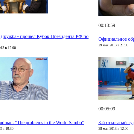
5
00:13:59
«Дружба» прошел Кубок Президента РФ по
Официальное обр
29 мая 2013 в 21:00
13 в 12:00
7
00:05:09
udman: "The problems in the World Sambo"
3-й открытый ту
3 в 19:30
28 мая 2013 в 12:00