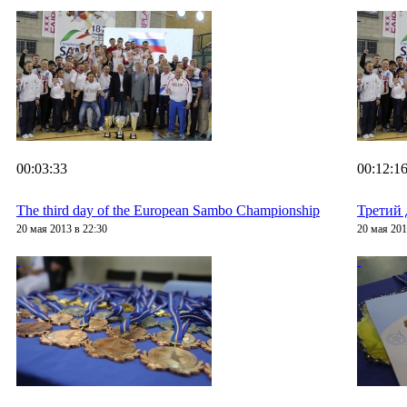
00:03:33
00:12:1
The third day of the European Sambo Championship
Третий 
20 мая 2013 в 22:30
20 мая 201