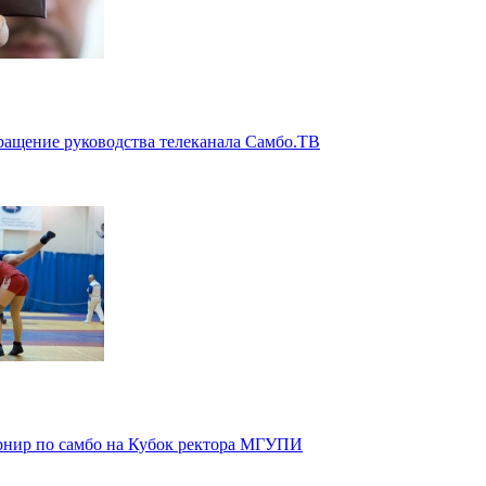
ащение руководства телеканала Самбо.ТВ
рнир по самбо на Кубок ректора МГУПИ