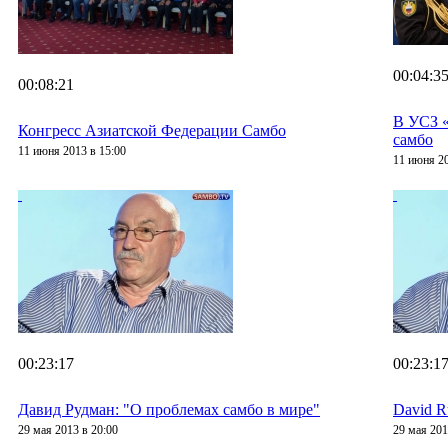
00:04:3
00:08:21
В УСЗ 
Конгресс Азиатской Федерации Самбо
самбо
11 июня 2013 в 15:00
11 июня 20
00:23:17
00:23:1
Давид Рудман: "О проблемах самбо в мире"
David R
29 мая 2013 в 20:00
29 мая 201