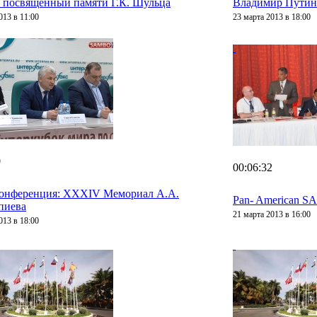
 посвященный памяти Г.К. Шульца
Владимир Путин 
013 в 11:00
23 марта 2013 в 18:00
0
00:06:32
конференция: XXXIV Мемориал А.А.
Pan- American S
пиева
21 марта 2013 в 16:00
013 в 18:00