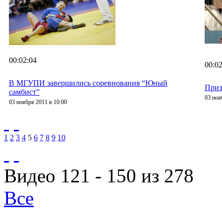
00:02:04
00:02
В МГУПИ завершились соревнования “Юный
Приз
самбист”
03 ноя
03 ноября 2011 в 10:00
1
2
3
4
5
6
7
8
9
10
Видео 121 - 150 из 278
Все