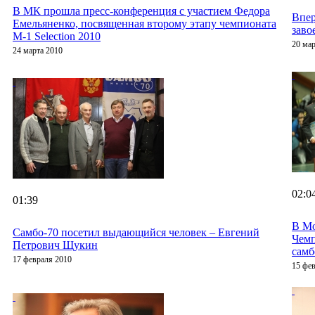
В МК прошла пресс-конференция с участием Федора
Впер
Емельяненко, посвященная второму этапу чемпионата
заво
M-1 Selection 2010
20 мар
24 марта 2010
02:0
01:39
В Мо
Cамбо-70 посетил выдающийся человек – Евгений
Чем
Петрович Щукин
самб
17 февраля 2010
15 фе