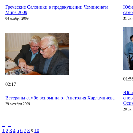
Греческие Салоники в предвкушении Чемпионата
Юби
Мира 2009
самб
04 ноября 2009
31 ок
01:5
02:17
Юбил
Ветераны самбо вспоминают Анатолия Харлампиева
спо
Оси
29 октября 2009
20 ок
1
2
3
4
5
6
7
8
9
10