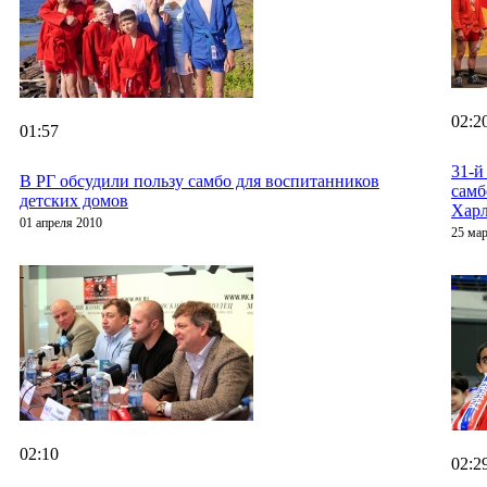
02:2
01:57
31-й
В РГ обсудили пользу самбо для воспитанников
самб
детских домов
Харл
01 апреля 2010
25 мар
02:10
02:2