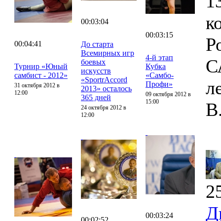
1
к
00:03:04
00:03:15
Р
00:04:41
До старта
Всемирных игр
4-й этап
С
боевых
Турнир «Юный
Кубка
искусств
самбист - 2012»
«Самбо-
«SportrAccord
л
Профи»
31 октября 2012 в
2013» осталось
12:00
09 октября 2012 в
365 дней
15:00
В
24 октября 2012 в
12:00
2
Д
00:03:24
00:02:52