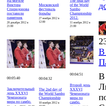
На могиле
The final day
д
Виктора
Московский
of the World
Спиридонова
фестиваль
Sambo
поставили
борьбы
Championship
памятник
2012.
27 ноября 2012 в
12:00
20 декабря 2012 в
11 ноября 2012 в
21:00
21:00
2
В
П
В
00:04:51
00:05:40
00:04:32
Л
Второй день
Заключительный
The 2nd day of
XXXVI
день XXXVI
the World Sambo
Чемпионата
п
Чемпионата
Championship
мира по
мира по самбо.
самбо.
10 ноября 2012 в