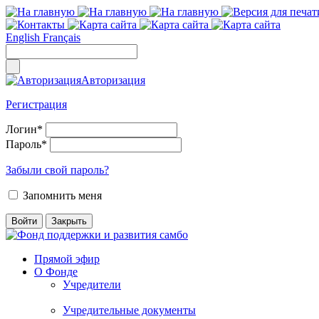
English
Français
Авторизация
Регистрация
Логин
*
Пароль
*
Забыли свой пароль?
Запомнить меня
Прямой эфир
О Фонде
Учредители
Учредительные документы