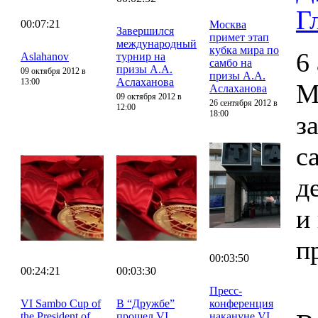
Г
00:07:21
Москва
Завершился
примет этап
международный
кубка мира по
6
Aslahanov
турнир на
самбо на
призы А.А.
09 октября 2012 в
призы А.А.
Аслаханова
13:00
М
Аслаханова
09 октября 2012 в
26 сентября 2012 в
12:00
18:00
з
с
д
и
п
00:03:50
00:24:21
00:03:30
Пресс-
VI Sambo Cup of
В “Дружбе”
конференция
the President of
прошел VI
накануне VI