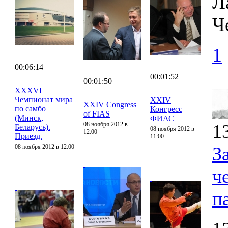
Л
Ч
1
00:06:14
00:01:52
00:01:50
XXXVI
Чемпионат мира
XXIV
XXIV Congress
по самбо
Конгресс
of FIAS
(Минск,
ФИАС
08 ноября 2012 в
1
Беларусь).
08 ноября 2012 в
12:00
Приезд.
11:00
08 ноября 2012 в 12:00
З
ч
п