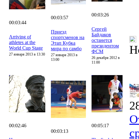
00:03:26
00:03:57
00:03:44
Сергей
Приезд
Байдаков
Arriving of
спортсменов на
останется
athletes at the
Этап Кубка
президентом
Н
World Cup Stage
мира по самбо
ФСМ
27 января 2013 в 13:30
27 января 2013 в
26 декабря 2012 в
13:00
11:00
2
О
00:02:46
00:05:17
с
00:03:13