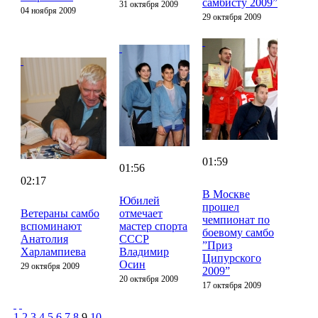
самбисту 2009”
31 октября 2009
04 ноября 2009
29 октября 2009
01:59
01:56
02:17
В Москве
Юбилей
прошел
Ветераны самбо
отмечает
чемпионат по
вспоминают
мастер спорта
боевому самбо
Анатолия
СССР
”Приз
Харлампиева
Владимир
Ципурского
Осин
29 октября 2009
2009”
20 октября 2009
17 октября 2009
1
2
3
4
5
6
7
8
9
10