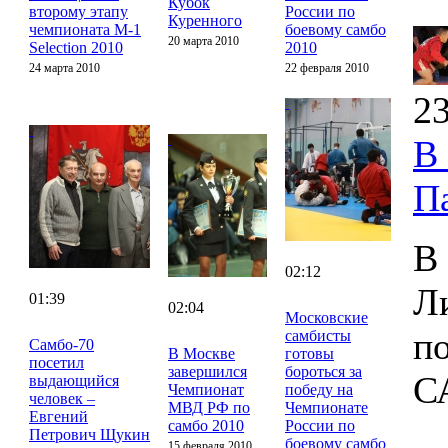
Кубок
второму этапу
России по
Куренного
чемпионата M-1
боевому самбо
20 марта 2010
Selection 2010
2010
24 марта 2010
22 февраля 2010
23
В
П
В
02:12
Л
01:39
02:04
Московские
п
самбисты
Cамбо-70
В Москве
готовы
посетил
завершился
бороться за
С
выдающийся
Чемпионат
победу на
человек –
МВД РФ по
Чемпионате
Евгений
самбо 2010
России по
Петрович Щукин
боевому самбо
15 февраля 2010