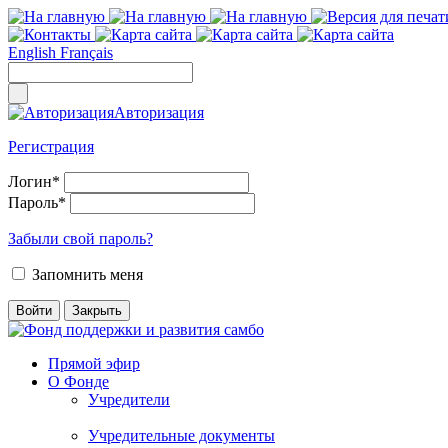
English
Français
Авторизация
Регистрация
Логин
*
Пароль
*
Забыли свой пароль?
Запомнить меня
Прямой эфир
О Фонде
Учредители
Учредительные документы