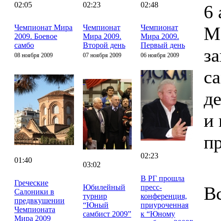
02:05
02:23
02:48
6 
Чемпионат Мира
Чемпионат
Чемпионат
М
2009. Боевое
Мира 2009.
Мира 2009.
самбо
Второй день
Первый день
з
08 ноября 2009
07 ноября 2009
06 ноября 2009
с
д
и 
п
02:23
01:40
03:02
В РГ прошла
Греческие
Юбилейный
пресс-
В
Салоники в
турнир
конференция,
предвкушении
“Юный
приуроченная
Чемпионата
самбист 2009”
к “Юному
Мира 2009