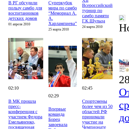
XII
В РГ обсудили
Суперкубок
Всероссийский
пользу самбо для
мира по самбо
турнир по
воспитанников
“Мемориал А.
самбо памяти
детских домов
А.
Г.К.Шульца
Харлампиева”
Н
01 апреля 2010
24 марта 2010
25 марта 2010
28
02:10
02:45
О
02:29
В МК прошла
Спортсмены
с
пресс-
более чем из 50
Впервые
конференция с
областей РФ
д
команда
участием Федора
принимали
Борец
Емельяненко,
участие на
завоевала
посвященная
Чемпионате