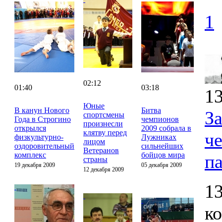
1
02:12
01:40
03:18
13
Юные
В канун Нового
Битва
З
спортсмены
Года в Строгино
чемпионов
произнесли
открылся
2009 собрала в
клятву перед
ч
физкультурно-
Лужниках
лицом
оздоровительный
сильнейших
Ветеранов
комплекс
бойцов мира
п
страны
19 декабря 2009
05 декабря 2009
12 декабря 2009
13
к