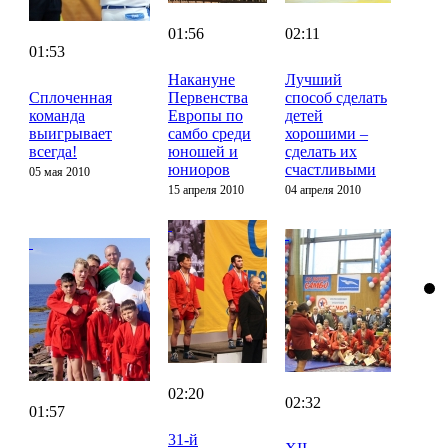
01:56
02:11
01:53
Накануне
Лучший
Сплоченная
Первенства
способ сделать
команда
Европы по
детей
выигрывает
самбо среди
хорошими –
всегда!
юношей и
сделать их
юниоров
счастливыми
05 мая 2010
15 апреля 2010
04 апреля 2010
02:20
02:32
01:57
31-й